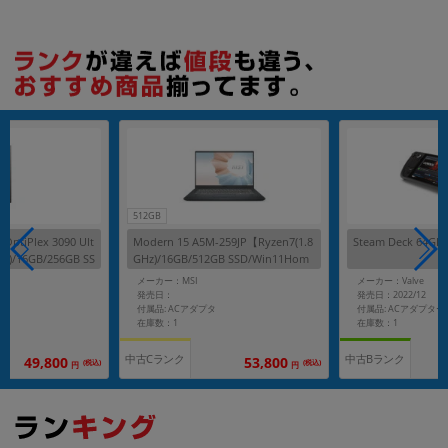
512GB
OptiPlex 3090 Ult
Modern 15 A5M-259JP【Ryzen7(1.8
Steam Deck 64GB
Hz)/16GB/256GB SS
GHz)/16GB/512GB SSD/Win11Hom
e】
メーカー：MSI
メーカー：Valve
発売日：
発売日：2022/12
付属品: ACアダプタ
付属品: ACアダプター
在庫数：1
在庫数：1
中古Cランク
中古Bランク
49,800
53,800
(税込)
(税込)
円
円