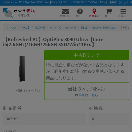
【Refreshed PC】OptiPlex 3090 Ultra【Core i5(2.6GHz)/16GB/256GB SSD/Win11Pro】 【中
お問合せ
店舗案内
メニュー
ガイド
カート
イオシス 【ホーム】
商品一覧
デスクPC
デスクPC
DELL
OptiPlex 3090 Ultra
【Refresh
【Refreshed PC】OptiPlex 3090 Ultra【Core
i5(2.6GHz)/16GB/256GB SSD/Win11Pro】
中古Bランク
特に目立つ傷などがない中古品となります
が、経年劣化に該当する使用感が見られる
商品になります。
当社３ヶ月間保証
※画像はイメージです
詳細はこちら
商品番号
在庫数
367282
6