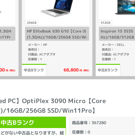
256GB
512GB
(1.3GH
HP EliteBook 630 G10【Core i5
Inspiron 15 353
n11Pr
(1.3GHz)/16GB/256GB SSD/Wi
Hz)/16GB/512GB
n11Pro】
ome】
メーカー：HP
メーカー：DELL
発売日：
発売日：
付属品: ACアダプタ
付属品: ACアダプタ
在庫数：1
在庫数：1
00
68,800
中古Bランク
中古Bランク
(税込)
(税込)
円
円
ed PC】OptiPlex 3090 Micro【Core
z)/16GB/256GB SSD/Win11Pro】
中古Bランク
商品番号
：367280
在庫数
：0
などがない中古品となりますが、経