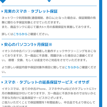
充実のスマホ・タブレット保証
ネットワーク利用制限(通信規制、赤ロム)となった場合は、保証期間の有
無に関わらず保証対象とさせていただきます。
また、商品ランクに応じて最大6ヶ月の長期保証を実施しております。
詳しくは
こちらから
ご確認ください。
安心のパソコン3ヶ月保証※
イオシスの中古パソコンは徹底した動作チェックやクリーニングをおこな
っておりますが、万一商品に不良等、問題があった場合はご連絡くださ
い。 修理・交換、もしくは返金でのご対応をさせていただきます。
より詳しい保証内容や保証対象外項目に関しては
こちらから
ご確認くださ
い。
スマホ・タブレットの延長保証サービス イオサポ
イオシスでは、全ての中古iPhone、スマホやiPadなどのタブレットに3ヶ
月の無償保証が付いておりますが、万一商品に不良があるのではないかと
不安な方向けに延長保証サービスがございます。
ご加入いただくことで保証期間を1年間延長し、中古品でもより安心して
ご利用いただけます。