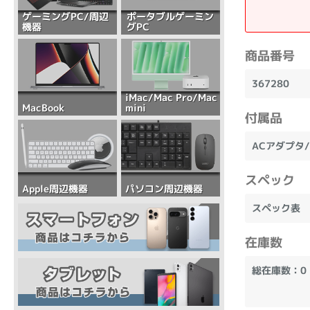
ポータブルゲーミン
ゲーミングPC/周辺
グPC
機器
商品番号
367280
iMac/Mac Pro/Mac
mini
MacBook
付属品
ACアダプタ/
スペック
パソコン周辺機器
Apple周辺機器
スペック表
在庫数
総在庫数：0