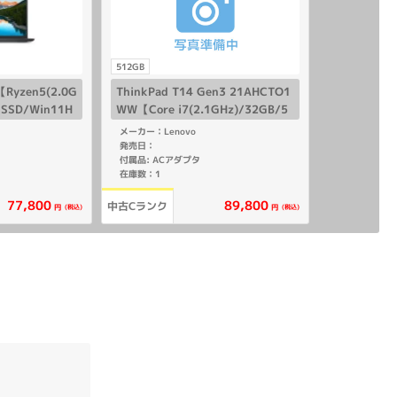
512GB
5【Ryzen5(2.0G
ThinkPad T14 Gen3 21AHCTO1
 SSD/Win11H
WW【Core i7(2.1GHz)/32GB/5
12GB SSD/Win11Pro】
メーカー：Lenovo
発売日：
付属品: ACアダプタ
在庫数：1
77,800
89,800
中古Cランク
(税込)
(税込)
円
円