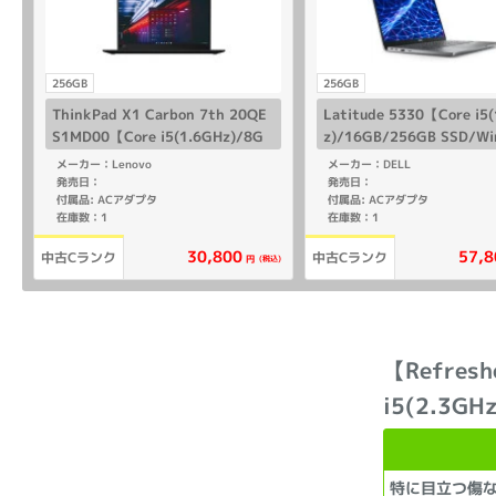
256GB
256GB
ThinkPad X1 Carbon 7th 20QE
Latitude 5330【Core i5
S1MD00【Core i5(1.6GHz)/8G
z)/16GB/256GB SSD/Wi
B/256GB SSD/Win11Pro】
o】
メーカー：Lenovo
メーカー：DELL
発売日：
発売日：
付属品: ACアダプタ
付属品: ACアダプタ
在庫数：1
在庫数：1
30,800
57,8
中古Cランク
中古Cランク
(税込)
円
【Refresh
i5(2.3GH
特に目立つ傷