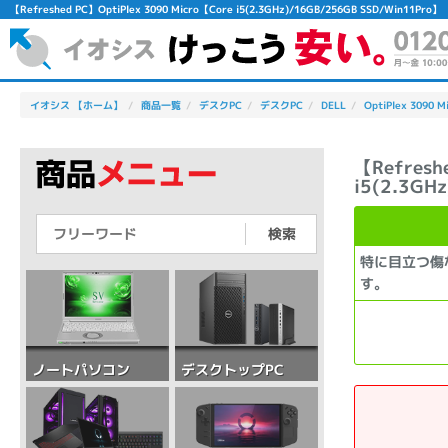
【Refreshed PC】OptiPlex 3090 Micro【Core i5(2.3GHz)/16GB/256GB SSD/W
イオシス 【ホーム】
商品一覧
デスクPC
デスクPC
DELL
OptiPlex 3090 M
【Refresh
i5(2.3GH
検索
特に目立つ傷
す。
デスクトップPC
ノートパソコン