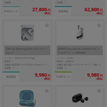
在庫数：1
在庫数：1
27,800
62,800
円
円
中古Aランク
未使用品
(税込)
(税込)
CMF by Nothing Buds Pro2 ライト
ANKER Soundcore Liberty4 Pro パ
グレー
ールホワイト A3954N21
メーカー：Nothing Technology
メーカー：Anker
発売日：
発売日： 2024/10
-
付属品: 箱/充電ケース/USB-A to Type-Cケーブル/イヤーチップ(S,M,L)/ユーザーガイド
付属品: 箱/充電ケース/イヤーチップ（6種）/USB-C＆USB-A ケーブル/クイックスタートガイド/カスタマーサポート
在庫数：1
在庫数：1
9,980
9,980
円
円
未使用品
中古Bランク
(税込)
(税込)