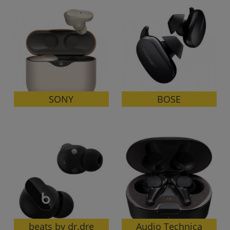
「iPhone」「Xperia」「Galaxy」など
メーカー
製造、販売メーカーの絞り込み
「Apple」「SONY」「SHARP」など
機能・特徴
商品の搭載機能による絞り込み
「5G対応」「防水」「ワンセグ」など
ドライブ
SONY
BOSE
ドライブの絞り込み
ランク
商品状態の絞り込み
「新品」「未使用」「中古」など
CPU
CPUの絞り込み
OS
OSの絞り込み
メモリ
beats by dr.dre
Audio Technica