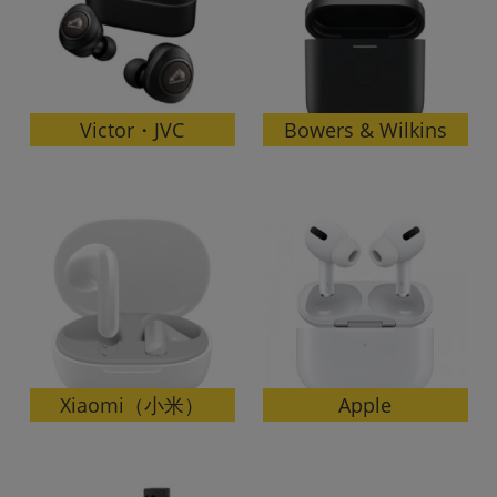
Bowers & Wilkins
Victor・JVC
Xiaomi（小米）
Apple