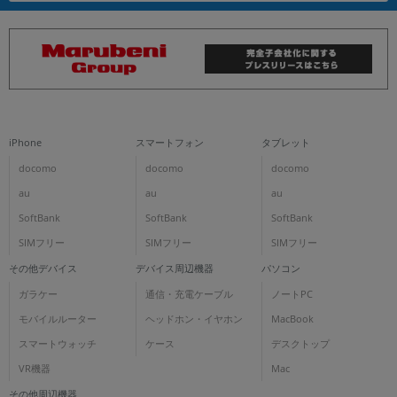
iPhone
スマートフォン
タブレット
docomo
docomo
docomo
au
au
au
SoftBank
SoftBank
SoftBank
SIMフリー
SIMフリー
SIMフリー
その他デバイス
デバイス周辺機器
パソコン
ガラケー
通信・充電ケーブル
ノートPC
モバイルルーター
ヘッドホン・イヤホン
MacBook
スマートウォッチ
ケース
デスクトップ
VR機器
Mac
その他周辺機器