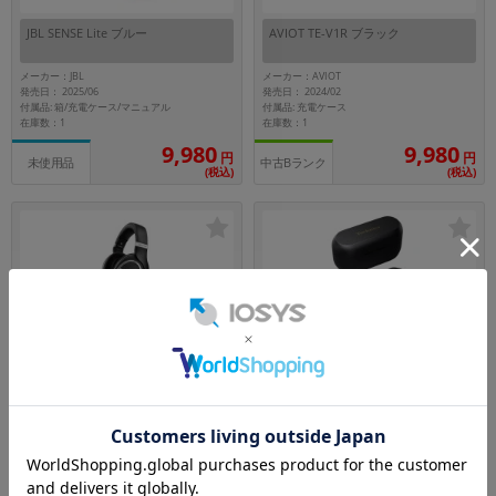
JBL SENSE Lite ブルー
AVIOT TE-V1R ブラック
メーカー：JBL
メーカー：AVIOT
発売日： 2025/06
発売日： 2024/02
付属品: 箱/充電ケース/マニュアル
付属品: 充電ケース
在庫数：1
在庫数：1
9,980
9,980
円
円
未使用品
中古Bランク
(税込)
(税込)
SENNHEISER HD 599 SE ブラック
Technics EAH-AZ80 ブラック
メーカー：SENNHEISER
メーカー：PANASONIC
発売日：
発売日： 2023/06
-
付属品: 箱/3mケーブル6.3mmストレートプラグ/1.2mケーブル3.5mmストレートプラグ/6.3mm-3.5mmアダプター
付属品: 箱/充電ケース/充電用USBケーブル/イヤーピース(XS1/XS2/S1/S2/M/L/XL)/マニュアル
在庫数：1
在庫数：5
12,800
13,800
円
円
未使用品
中古Bランク
(税込)
(税込)