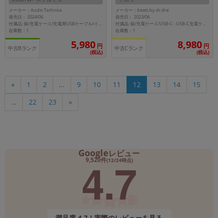
メーカー：Audio Technica
メーカー：beats by dr.dre
発売日： 2024/06
発売日： 2023/06
付属品: 箱/充電ケース/充電用USBケーブル/イヤーピース（XS/S/M/L）/取扱説明書
付属品: 箱/充電ケース/USB-C - USB-C充電ケーブル/イヤーピース/クイックスタートガイド
在庫数：1
在庫数：1
5,980
8,980
円
円
中古Bランク
中古Cランク
(税込)
(税込)
«
1
2
...
9
10
11
12
13
14
15
...
22
23
»
Google
レビュー
4.7
9,520件
(12/24時点)
満足度 4.7！実際のレビューを見る