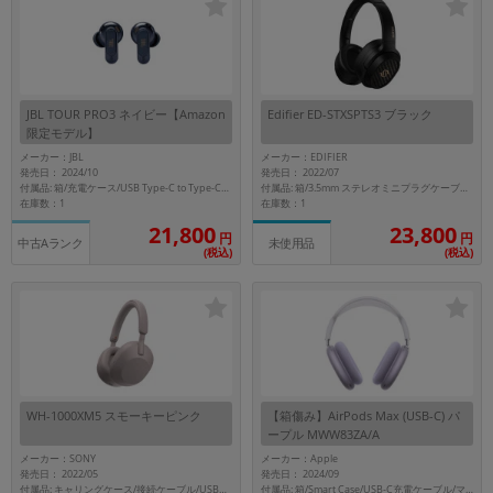
JBL TOUR PRO3 ネイビー【Amazon
Edifier ED-STXSPTS3 ブラック
限定モデル】
メーカー：JBL
メーカー：EDIFIER
発売日： 2024/10
発売日： 2022/07
付属品: 箱/充電ケース/USB Type-C to Type-Cケーブル/アナログ3.5mmケーブル/イヤーチップ（XS、S、M、XL、L）/マニュアル
付属品: 箱/3.5mm ステレオミニプラグケーブル/クーリングメッシュイヤーパッドx2/3.5mm to 6.35mm 変換アダプター/USB-Cケーブル/ポーチ/イヤーパッドピック/ケース/マニュアル
在庫数：1
在庫数：1
21,800
23,800
円
円
中古Aランク
未使用品
(税込)
(税込)
WH-1000XM5 スモーキーピンク
【箱傷み】AirPods Max (USB-C) パ
ープル MWW83ZA/A
メーカー：SONY
メーカー：Apple
発売日： 2022/05
発売日： 2024/09
付属品: キャリングケース/接続ケーブル/USBケーブル
付属品: 箱/Smart Case/USB-C充電ケーブル/マニュアル