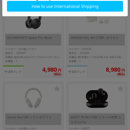
SOUNDPEATS Space Pro Black
DENON PerL AH-C10PL ホワイト
メーカー：その他メーカー
メーカー：DENON
発売日： 2025/07
発売日： 2023/07
付属品: 箱/USB Type-Cケーブル/ユーザーガイド/ポーチ
付属品: 箱/充電ケーブル(USB-A & USB-C)/充電ケース/シリコン製イヤーチップ(XS,S,M,L)/フォームイヤーチップ(1セット)/ウィングアタッチメント(サイズ別、2セット)
在庫数：1
在庫数：1
4,980
8,980
円
円
中古Bランク
中古Aランク
(税込)
(税込)
Sonos Ace S49 ソフトホワイト
AVIOT TE-W1-PNK ピエール中野コ
ラボモデル
メーカー：その他メーカー
メーカー：AVIOT