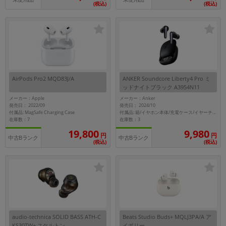
(税込)
(税込)
AirPods Pro2 MQD83J/A
ANKER Soundcore Liberty4 Pro ミ
ッドナイトブラック A3954N11
メーカー：Apple
メーカー：Anker
発売日： 2022/09
発売日： 2024/10
付属品: MagSafe Charging Case
付属品: 箱/イヤホン本体/充電ケース/イヤーチップ（6種）/USB-C＆USB-A ケーブル/クイックスタートガイド/安全マニュアル/カスタマーサポート
在庫数：7
在庫数：3
19,800
9,980
円
円
中古Bランク
中古Bランク
(税込)
(税込)
audio-technica SOLID BASS ATH-C
Beats Studio Buds+ MQLJ3PA/A ア
KS30TW+ スケルトン
イボリー