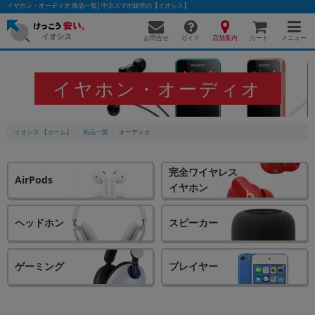
イヤホン・オーディオ 商品一覧│中古スマホ販売の【イオシス】
お問合せ
店舗案内
メニュー
ガイド
カート
イヤホン・オーディオ
かんたんパソコン検索に切り替える
イオシス 【ホーム】
商品一覧
オーディオ
フリーワード
完全ワイヤレス
AirPods
イヤホン
除外ワード
人気の検索ワード：
Let's note
EliteBook
MacBook
ヘッドホン
スピーカー
カテゴリー
商品ジャンルの絞り込み
ゲーミング
プレイヤー
「スマートフォン」「タブレット」など
シリーズ
商品シリーズ名・ブランド名の絞り込み。