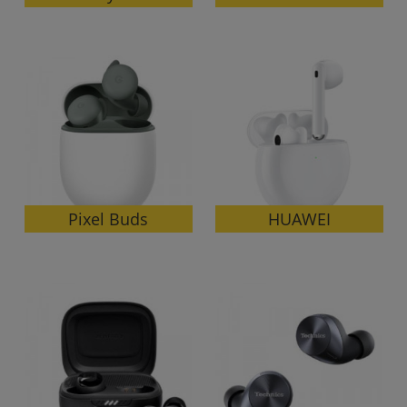
~
容量
~
モニタサイズ
~
Pixel Buds
HUAWEI
価格
円 ～
円
発売日
月 から
年
月 まで
年