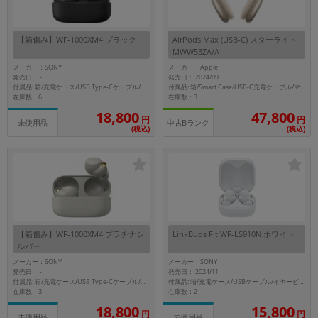
【箱傷み】WF-1000XM4 ブラック
AirPods Max (USB-C) スターライト
MWW53ZA/A
メーカー：SONY
メーカー：Apple
発売日：
発売日： 2024/09
-
付属品: 箱/充電ケース/USB Type-Cケーブル/イヤーピース（S,M,Lx2）/取扱説明書/使用上のご注意
付属品: 箱/Smart Case/USB-C充電ケーブル/マニュアル
在庫数：6
在庫数：3
18,800
47,800
円
円
未使用品
中古Bランク
(税込)
(税込)
【箱傷み】WF-1000XM4 プラチナシ
LinkBuds Fit WF-LS910N ホワイト
ルバー
メーカー：SONY
メーカー：SONY
発売日：
発売日： 2024/11
-
付属品: 箱/充電ケース/USB Type-Cケーブル/イヤーピース（S,M,Lx2）/取扱説明書/使用上のご注意
付属品: 箱/充電ケース/USBケーブル/イヤーピース/保証書
在庫数：3
在庫数：2
18,800
15,800
円
円
未使用品
未使用品