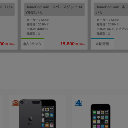
2C3J/A
HomePod mini スペースグレイ M
HomePod mini 
Y5G2J/A
J/A
メーカー：Apple
メーカー：Apple
発売日：2020/11
発売日：2020/11
付属品: 本体のみ
付属品: 箱/ACアダプ
在庫数：2
在庫数：2
00
15,800
中古Bランク
未使用品
(税込)
(税込)
円
円