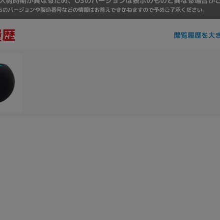
入荷時期が異なるため、OSのバージョンは表示のものと異なる場合が
Core i7
Core i5
Core i3
そ
Sのバージョンや製造番号などの情報はお答えできかねますので予めご了承ください。
閲覧履歴を大
メモリ
~
omeOS
その他
モニタサイズ
~
発売日
月
年
月
年