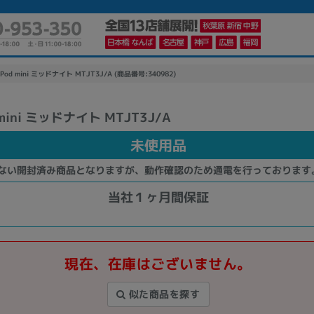
Pod mini ミッドナイト MTJT3J/A (商品番号:340982)
 mini ミッドナイト MTJT3J/A
かんたんパソコン検索に切り替える
未使用品
ない開封済み商品となりますが、動作確認のため通電を行っております
カテゴリー
商品ジャンルの絞り込み
当社１ヶ月間保証
ノートPC
デスクPC
モニター
現在、在庫はございません。
似た商品を探す
メーカー