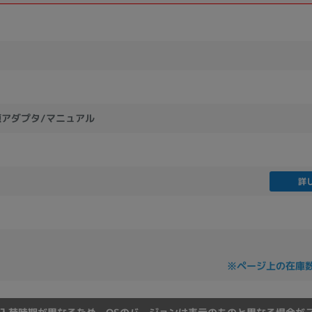
製造、販売メーカーの絞り込み
Pana
TOSHIBA
Apple
SONY
VAIO
Asus
HP
電源アダプタ/マニュアル
ドライブ
ドライブの絞り込み
DVD-マルチ
BD-ROM
BD−R
詳
DVDスーパーマルチ
その他
CPU
※ページ上の在庫
CPUの絞り込み
Apple M1
Apple M2
ンク
Cランク
Ryzen 9