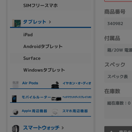
SIMフリースマホ
商品シリーズ名・ブランド名の絞り込み。
商品番号
Let's note
dynabook
Thinkpad
LAVIE
FMV
340982
macbook
Inspiron
aspire
iPad
付属品
Androidタブレット
箱/20W 
機能・特徴
Surface
商品の搭載機能による絞り込み
スペック
Windowsタブレット
Webカメラ内蔵
スペック表
在庫数
総在庫数：0
ランク
商品状態の絞り込み
新品/未使用
Aランク
Bラ
未使用
中古
新品