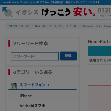
HomePod mini ミッドナイト MTJT3J/A 【未使用品】|中古オーディオの【イオシス】
イオシス 【ホーム】
商品一覧
オーディオ
スピーカー
HomePod mini
Home
HomePod
フリーワード検索
検索
使用されてい
フリーワード
カテゴリーから選ぶ
除外ワード
人気の検索ワード：
Let's note
EliteBook
MacBook
iPhone
Androidスマホ
シリーズ