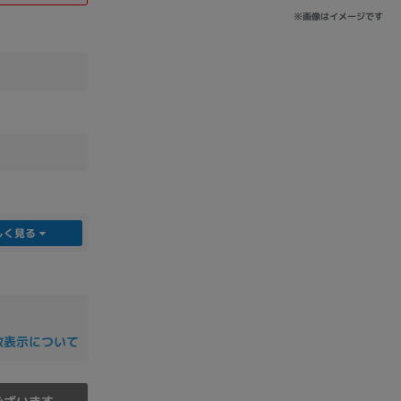
※画像はイメージです
sonic
FUJITSU
Lenovo
DVD-ROM
DVD±RW
しく見る
数表示について
Ryzen 7
Ryzen 5
Core i9