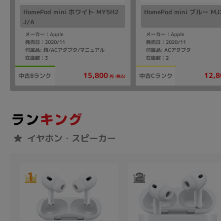
HomePod mini ホワイト MY5H2
HomePod mini ブルー MJ
J/A
メーカー：Apple
メーカー：Apple
発売日：2020/11
発売日：2020/11
付属品: 箱/ACアダプタ/マニュアル
付属品: ACアダプタ
在庫数：3
在庫数：2
15,800
12,8
中古Bランク
中古Cランク
(税込)
円
イヤホン・スピーカー