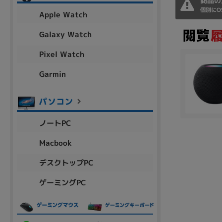
商品の
アウトレット
個別にO
Apple Watch
Galaxy Watch
Pixel Watch
OS
OSの絞り込み
Garmin
Chr
Win 11
Win 10
MacOS
Win 7
Win 8
容量
ノートPC
~
Macbook
デスクトップPC
価格
ゲーミングPC
円 ～
円