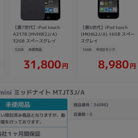
【第7世代】iPod touch
【第6世代】iPod touch
A2178 (MVHW2J/A)
(MKH62J/A) 16GB スペー
32GB スペースグレイ
スグレイ
32GB
未使用品
16GB
中古Bランク
31,800
8,980
円
円
円
 mini ミッドナイト MTJT3J/A
未使用品
商品番号
：340982
在庫数
：0
ない開封済み商品となりますが、動
通電を行っております。
当社１ヶ月間保証