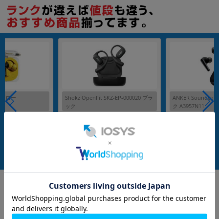
各項目のチェックボックスは「or検索」となります。
ただし機能別のみ「and検索」となります。
) イエロー
Shokz OpenFit SKZ-EP-000020 ブラ
ANKER Soundcore
ック
ク A3957N11
echnology
メーカー：Shokz
メーカー：Anker
発売日：2023/07
発売日：2025/05
付属品: 充電ケース
付属品: 充電ケース
付属品: 箱/充電ケース/USB-C to Cケーブル/イヤーチップ（S/M/L）/マニュアル
在庫数：1
在庫数：1
中古Bランク
中古Cランク
4,980
5,980
(税込)
(税込)
円
円
Google
レビュー