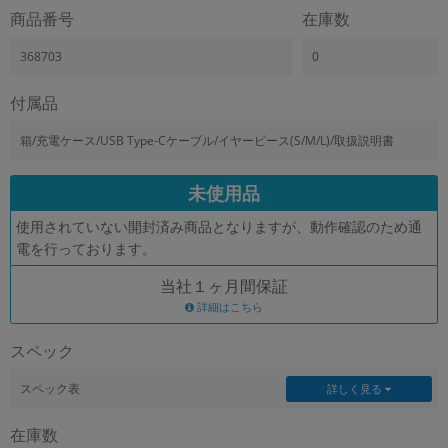
「iPhone」「Xperia」「Galaxy」など
商品番号
在庫数
メーカー
368703
0
製造、販売メーカーの絞り込み
「Apple」「SONY」「SHARP」など
付属品
機能・特徴
商品の搭載機能による絞り込み
箱/充電ケース/USB Type-Cケーブル/イヤーピース(S/M/L)/取扱説明書
「5G対応」「防水」「ワンセグ」など
ドライブ
未使用品
ドライブの絞り込み
使用されていない開封済み商品となりますが、動作確認のため通
ランク
電を行っております。
商品状態の絞り込み
「新品」「未使用」「中古」など
当社１ヶ月間保証
詳細はこちら
CPU
CPUの絞り込み
スペック
OS
スペック表
詳しく見る
OSの絞り込み
在庫数
メモリ