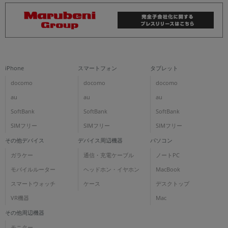
iPhone
スマートフォン
タブレット
docomo
docomo
docomo
au
au
au
SoftBank
SoftBank
SoftBank
SIMフリー
SIMフリー
SIMフリー
その他デバイス
デバイス周辺機器
パソコン
ガラケー
通信・充電ケーブル
ノートPC
モバイルルーター
ヘッドホン・イヤホン
MacBook
スマートウォッチ
ケース
デスクトップ
VR機器
Mac
その他周辺機器
モニター