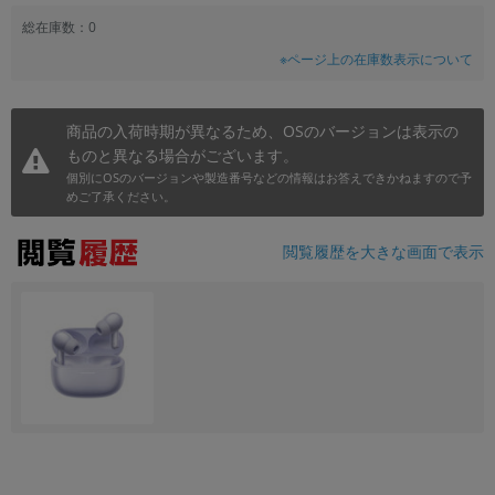
~
総在庫数：0
※ページ上の在庫数表示について
容量
~
商品の入荷時期が異なるため、OSのバージョンは表示の
ものと異なる場合がございます。
モニタサイズ
個別にOSのバージョンや製造番号などの情報はお答えできかねますので予
めご了承ください。
~
閲覧履歴を大きな画面で表示
価格
円 ～
円
発売日
月 から
年
月 まで
年