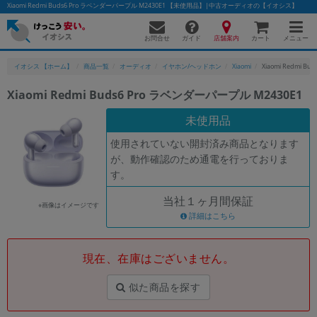
Xiaomi Redmi Buds6 Pro ラベンダーパープル M2430E1 【未使用品】|中古オーディオの【イオシス】
お問合せ
店舗案内
メニュー
ガイド
カート
イオシス 【ホーム】
商品一覧
オーディオ
イヤホン/ヘッドホン
Xiaomi
Xiaomi Redmi B
Xiaomi Redmi Buds6 Pro ラベンダーパープル M2430E1
かんたんパソコン検索に切り替える
未使用品
使用されていない開封済み商品となります
が、動作確認のため通電を行っておりま
フリーワード
す。
除外ワード
当社１ヶ月間保証
※画像はイメージです
人気の検索ワード：
Let's note
詳細はこちら
EliteBook
MacBook
カテゴリー
現在、在庫はございません。
商品ジャンルの絞り込み
「スマートフォン」「タブレット」など
似た商品を探す
シリーズ
商品シリーズ名・ブランド名の絞り込み。