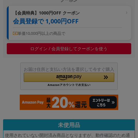
~
【会員特典】1000円OFF クーポン
会員登録で 1,000円OFF
容量
~
単価10,000円以上の商品で
ログイン / 会員登録してクーポンを使う
モニタサイズ
~
お届け住所と支払い方法を選択して今すぐ購入
価格
円 ～
円
発売日
月 から
年
未使用品
月 まで
年
使用されていない開封済み商品となりますが、動作確認のため通