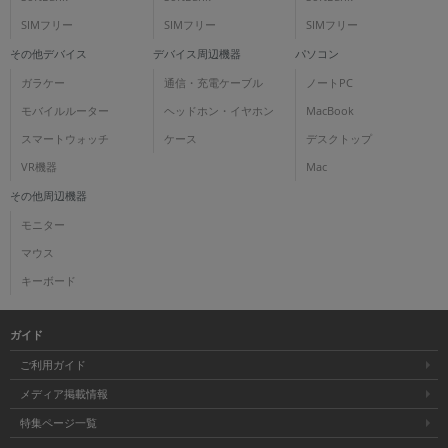
SIMフリー
SIMフリー
SIMフリー
その他デバイス
デバイス周辺機器
パソコン
ガラケー
通信・充電ケーブル
ノートPC
モバイルルーター
ヘッドホン・イヤホン
MacBook
スマートウォッチ
ケース
デスクトップ
VR機器
Mac
その他周辺機器
モニター
マウス
キーボード
ガイド
ご利用ガイド
メディア掲載情報
特集ページ一覧