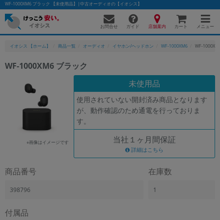
WF-1000XM6 ブラック 【未使用品】|中古オーディオの【イオシス】
お問合せ
店舗案内
メニュー
ガイド
カート
イオシス 【ホーム】
商品一覧
オーディオ
イヤホン/ヘッドホン
WF-1000XM6
WF-1000X
WF-1000XM6 ブラック
かんたんパソコン検索に切り替える
未使用品
使用されていない開封済み商品となります
が、動作確認のため通電を行っておりま
フリーワード
す。
除外ワード
当社１ヶ月間保証
※画像はイメージです
人気の検索ワード：
Let's note
詳細はこちら
EliteBook
MacBook
カテゴリー
商品番号
在庫数
商品ジャンルの絞り込み
「スマートフォン」「タブレット」など
398796
1
シリーズ
付属品
商品シリーズ名・ブランド名の絞り込み。