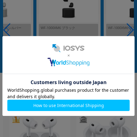
 プラチナシルバー
WF-1000XM6 ブラック
WF-1000XM6 ブ
メーカー：SONY
メーカー：SONY
発売日：2026/02
発売日：2026/02
付属品: 充電ケース
付属品: 箱/充電ケース/USB Type-Cケーブル/イヤーピース(SS/S/M/L)/取り扱い説明書
在庫数：7
在庫数：5
中古Aランク
中古Aランク
31,800
31,800
(税込)
(税込)
円
円
イヤホン・スピーカー
もっと見る