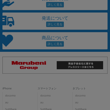
発送について
商品について
iPhone
スマートフォン
タブレット
docomo
docomo
docomo
au
au
au
SoftBank
SoftBank
SoftBank