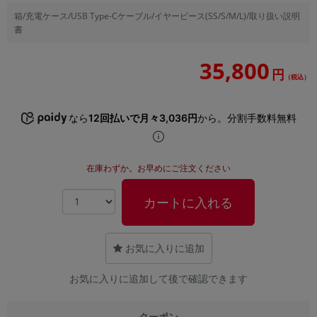
「iPhone」「Xperia」「Galaxy」など
箱/充電ケース/USB Type-Cケーブル/イヤーピース(SS/S/M/L)/取り扱い説明
メーカー
書
製造、販売メーカーの絞り込み
「Apple」「SONY」「SHARP」など
35,800
円
（税込）
機能・特徴
商品の搭載機能による絞り込み
「5G対応」「防水」「ワンセグ」など
なら
12回払いで月々3,036円
から。分割手数料無料
ドライブ
ドライブの絞り込み
在庫わずか。お早めにご注文ください
ランク
商品状態の絞り込み
「新品」「未使用」「中古」など
カートに入れる
CPU
CPUの絞り込み
お気に入りに追加
OS
お気に入りに追加して後で確認できます
OSの絞り込み
メモリ
クーポン