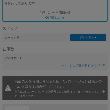
電を行っております。
各項目のチェックボックスは「or検索」となります。
当社１ヶ月間保証
ただし機能別のみ「and検索」となります。
詳細はこちら
スペック
スペック表
詳しく見る
在庫数
総在庫数：1
※ページ上の在庫数表示について
商品の入荷時期が異なるため、OSのバージョンは表示の
ものと異なる場合がございます。
個別にOSのバージョンや製造番号などの情報はお答えできかねますので予
めご了承ください。