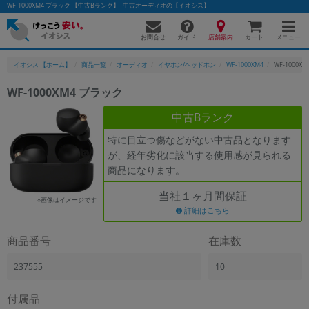
WF-1000XM4 ブラック 【中古Bランク】|中古オーディオの【イオシス】
お問合せ
店舗案内
メニュー
ガイド
カート
イオシス 【ホーム】
商品一覧
オーディオ
イヤホン/ヘッドホン
WF-1000XM4
WF-1000X
WF-1000XM4 ブラック
かんたんパソコン検索に切り替える
中古Bランク
特に目立つ傷などがない中古品となります
が、経年劣化に該当する使用感が見られる
フリーワード
商品になります。
除外ワード
当社１ヶ月間保証
※画像はイメージです
人気の検索ワード：
Let's note
詳細はこちら
EliteBook
MacBook
カテゴリー
商品番号
在庫数
商品ジャンルの絞り込み
「スマートフォン」「タブレット」など
237555
10
シリーズ
付属品
商品シリーズ名・ブランド名の絞り込み。