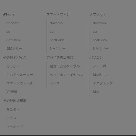
iPhone
スマートフォン
タブレット
docomo
docomo
docomo
au
au
au
SoftBank
SoftBank
SoftBank
SIMフリー
SIMフリー
SIMフリー
その他デバイス
デバイス周辺機器
パソコン
ガラケー
通信・充電ケーブル
ノートPC
モバイルルーター
ヘッドホン・イヤホン
MacBook
スマートウォッチ
ケース
デスクトップ
VR機器
Mac
その他周辺機器
モニター
マウス
キーボード