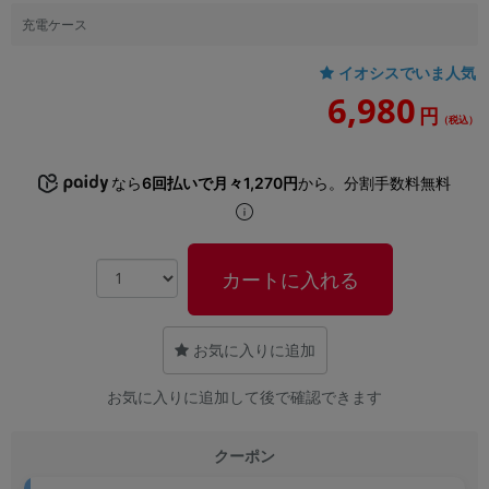
「iPhone」「Xperia」「Galaxy」など
充電ケース
メーカー
製造、販売メーカーの絞り込み
イオシスでいま人気
「Apple」「SONY」「SHARP」など
6,980
円
（税込）
機能・特徴
商品の搭載機能による絞り込み
「5G対応」「防水」「ワンセグ」など
なら
6回払いで月々1,270円
から。分割手数料無料
ドライブ
ドライブの絞り込み
ランク
カートに入れる
商品状態の絞り込み
「新品」「未使用」「中古」など
CPU
お気に入りに追加
CPUの絞り込み
お気に入りに追加して後で確認できます
OS
OSの絞り込み
クーポン
メモリ