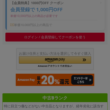
【会員特典】1000円OFF クーポン
~
会員登録で 1,000円OFF
単価10,000円以上の商品が必要です
容量
単価10,000円以上の商品で
~
ログイン / 会員登録してクーポンを使う
モニタサイズ
~
お届け住所と支払い方法を選択して今すぐ購入
価格
円 ～
円
発売日
月 から
年
中古Bランク
特に目立つ傷などがない中古品となりますが、経年劣化に該当す
月 まで
年