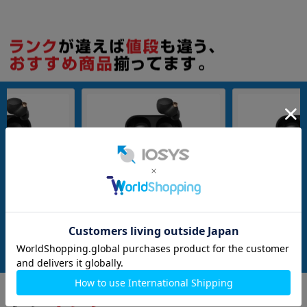
ブラック
WF-1000XM4 ブラック
【箱傷み】WF-100
メーカー：SONY
メーカー：SONY
発売日：
発売日：
付属品: 充電ケース
在庫数：8
在庫数：6
中古Cランク
未使用品
6,980
5,980
(税込)
(税込)
円
円