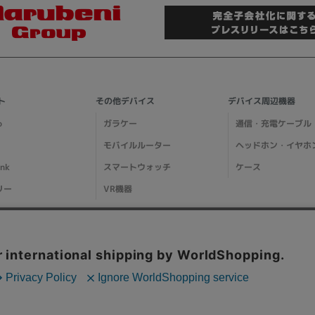
ト
その他デバイス
デバイス周辺機器
o
ガラケー
通信・充電ケーブル
モバイルルーター
ヘッドホン・イヤホ
ank
スマートウォッチ
ケース
リー
VR機器
ガイド
ご利用ガイド
メディア掲載情報
特集ページ一覧
阪府公安委員会発行 古物商許可証 第621121002176号