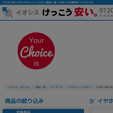
TOUR ONE M2(イヤホン/ヘッドホン)商品一覧│中古スマホ販売の【イオシス】
フリーワード
除外ワード
人気の検索ワード：
Let's note
EliteBook
MacBook
イオシス 【ホーム】
商品一覧
オーディオ
イヤホン/ヘッドホン
TOUR ONE M
商品の絞り込み
イヤホ
シリーズ
対象商品