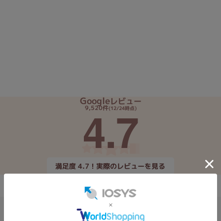
Core i7
Core i5
Core i3
そ
メモリ
~
omeOS
その他
Google
レビュー
4.7
9,520件
(12/24時点)
モニタサイズ
~
発売日
満足度 4.7！実際のレビューを見る
月
年
月
年