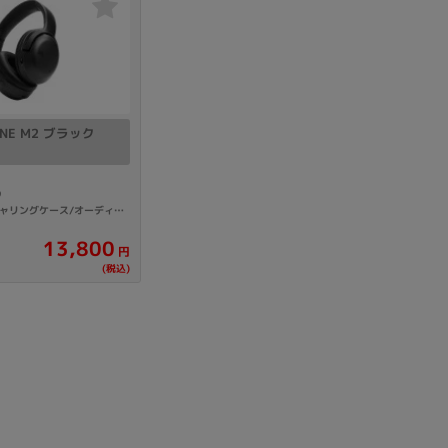
製造、販売メーカーの絞り込み
Pana
TOSHIBA
Apple
SONY
VAIO
Asus
HP
ONE M2 ブラック
ドライブ
9
ドライブの絞り込み
付属品: 箱/専用キャリングケース/オーディオケーブル/フライトアダプター/USB Type-C充電用ケーブル/マニュアル
DVD-マルチ
BD-ROM
BD−R
13,800
円
(税込)
DVDスーパーマルチ
その他
CPU
CPUの絞り込み
Apple M1
Apple M2
ンク
Cランク
Ryzen 9