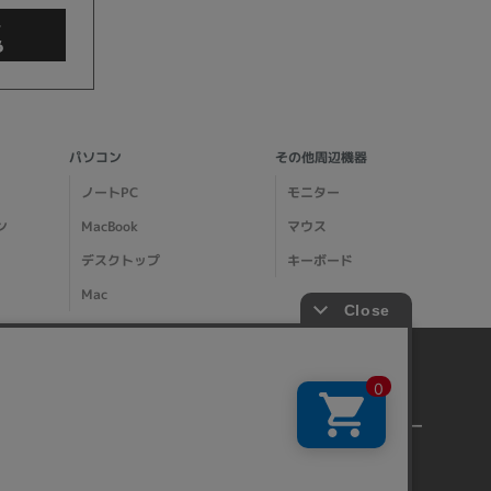
商品検索
パソコン
その他周辺機器
ノートPC
モニター
ン
MacBook
マウス
デスクトップ
キーボード
Mac
イオシスについて
その他
クリア
会社概要
特商法に基づく表記
店舗案内
プライバシーポリシー
事業所一覧
サイトマップ