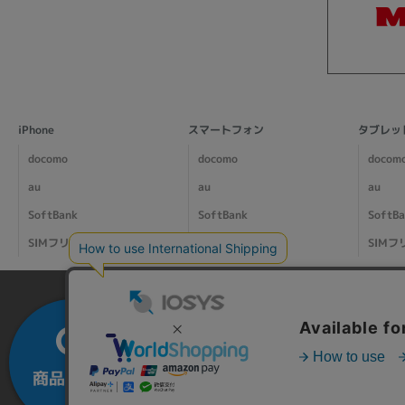
iPhone
スマートフォン
タブレッ
docomo
docomo
docom
au
au
au
SoftBank
SoftBank
SoftB
SIMフリー
SIMフリー
SIMフ
商品を探す
カートを
大
見る