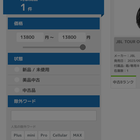
1
商品シリーズ名・ブランド名の絞り込み。
件
Let's note
dynabook
Thinkpad
LAVIE
FMV
価格
macbook
Inspiron
aspire
円 ～
円
JBL TOUR 
メーカー：JBL
機能・特徴
状態
発売日： 2023/0
商品の搭載機能による絞り込み
新品 / 未使用
在庫数：1
Webカメラ内蔵
美品中古
中古Bランク
中古品
除外ワード
ランク
商品状態の絞り込み
人気の除外ワード
新品/未使用
Aランク
Bラ
未使用
中古
新品
Cellular
Plus
mini
MAX
Pro