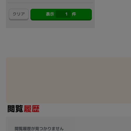
アウトレット
クリア
表示
1
件
OS
OSの絞り込み
Chr
Win 11
Win 10
MacOS
Win 7
Win 8
容量
~
価格
円 ～
円
閲覧履歴が見つかりません