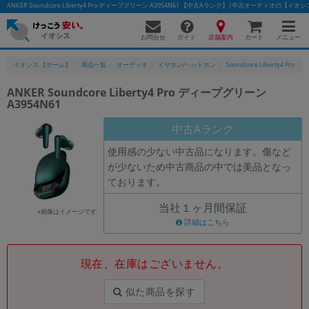
ANKER Soundcore Liberty4 Pro ディープグリーン A3954N61 【中古Aランク】|中古オーディオの【イオ
お問合せ
店舗案内
メニュー
ガイド
カート
イオシス 【ホーム】
商品一覧
オーディオ
イヤホン/ヘッドホン
Soundcore Liberty4 Pro
A
ANKER Soundcore Liberty4 Pro ディープグリーン
A3954N61
かんたんパソコン検索に切り替える
中古Aランク
使用感の少ない中古品になります。傷など
フリーワード
が少ないため中古商品の中では美品となっ
ております。
除外ワード
当社１ヶ月間保証
人気の検索ワード：
Let's note
EliteBook
MacBook
※画像はイメージです
詳細はこちら
カテゴリー
商品ジャンルの絞り込み
「スマートフォン」「タブレット」など
現在、在庫はございません。
シリーズ
似た商品を探す
商品シリーズ名・ブランド名の絞り込み。