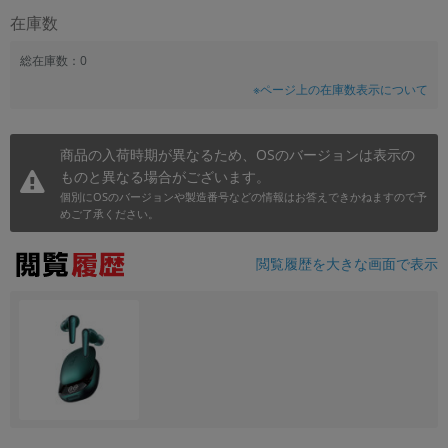
在庫数
~
総在庫数：0
容量
※ページ上の在庫数表示について
~
商品の入荷時期が異なるため、OSのバージョンは表示の
モニタサイズ
ものと異なる場合がございます。
~
個別にOSのバージョンや製造番号などの情報はお答えできかねますので予
めご了承ください。
価格
閲覧履歴を大きな画面で表示
円 ～
円
発売日
月 から
年
月 まで
年