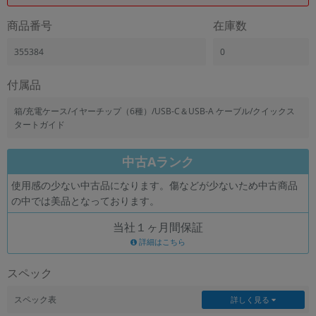
「iPhone」「Xperia」「Galaxy」など
商品番号
在庫数
メーカー
製造、販売メーカーの絞り込み
355384
0
「Apple」「SONY」「SHARP」など
機能・特徴
付属品
商品の搭載機能による絞り込み
「5G対応」「防水」「ワンセグ」など
箱/充電ケース/イヤーチップ（6種）/USB-C＆USB-A ケーブル/クイックス
タートガイド
ドライブ
ドライブの絞り込み
中古Aランク
ランク
使用感の少ない中古品になります。傷などが少ないため中古商品
商品状態の絞り込み
「新品」「未使用」「中古」など
の中では美品となっております。
CPU
当社１ヶ月間保証
CPUの絞り込み
詳細はこちら
OS
スペック
OSの絞り込み
スペック表
詳しく見る
メモリ