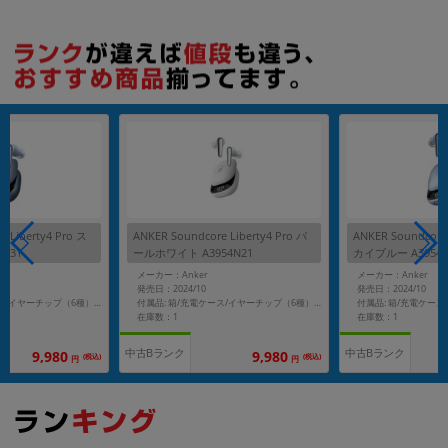
各項目のチェックボックスは「or検索」となります。
ただし機能別のみ「and検索」となります。
e Liberty4 Pro ス
ANKER Soundcore Liberty4 Pro パ
ANKER Soundcore 
N31
ールホワイト A3954N21
カイブルー A3954N
メーカー：Anker
メーカー：Anker
発売日：2024/10
発売日：2024/10
付属品: 箱/充電ケース/イヤーチップ（6種）/USB-C＆USB-A ケーブル/クイックスタートガイド/安全マニュアル/カスタマーサポート
付属品: 箱/充電ケース/イヤーチップ（6種）/USB-C＆USB-A ケーブル/クイックスタートガイド/カスタマーサポート
在庫数：1
在庫数：1
中古Bランク
中古Bランク
9,980
9,980
(税込)
(税込)
円
円