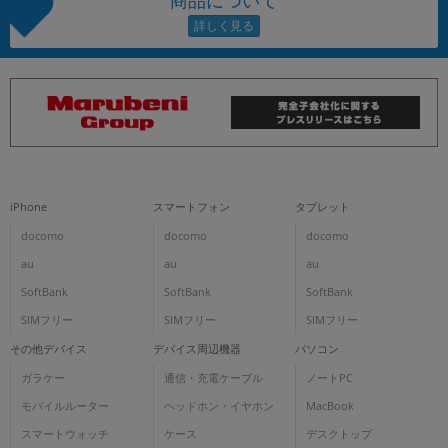
iPhone
スマートフォン
タブレット
docomo
docomo
docomo
au
au
au
SoftBank
SoftBank
SoftBank
SIMフリー
SIMフリー
SIMフリー
その他デバイス
デバイス周辺機器
パソコン
ガラケー
通信・充電ケーブル
ノートPC
モバイルルーター
ヘッドホン・イヤホン
MacBook
スマートウォッチ
ケース
デスクトップ