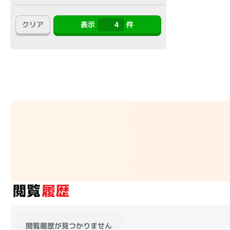
アウトレット
クリア
表示
4
件
OS
OSの絞り込み
Chr
Win 11
Win 10
MacOS
Win 7
Win 8
容量
~
価格
円 ～
円
閲覧履歴が見つかりません