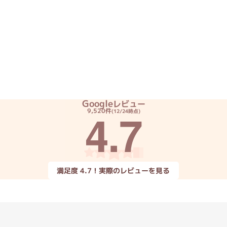
Core i7
Core i5
Core i3
そ
メモリ
~
omeOS
その他
Google
レビュー
4.7
9,520件
(12/24時点)
モニタサイズ
~
発売日
満足度 4.7！実際のレビューを見る
月
年
月
年