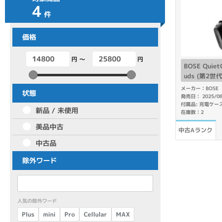
4
商品シリーズ名・ブランド名の絞り込み。
件
Let's note
dynabook
Thinkpad
LAVIE
FMV
価格
macbook
Inspiron
aspire
円 ～
円
BOSE QuietC
uds (第2世
メーカー：BOSE
機能・特徴
状態
発売日： 2025/0
商品の搭載機能による絞り込み
付属品: 充電ケー
新品 / 未使用
在庫数：2
Webカメラ内蔵
美品中古
中古Aランク
中古品
除外ワード
ランク
商品状態の絞り込み
人気の除外ワード
新品/未使用
Aランク
Bラ
未使用
中古
新品
Cellular
Plus
mini
MAX
Pro