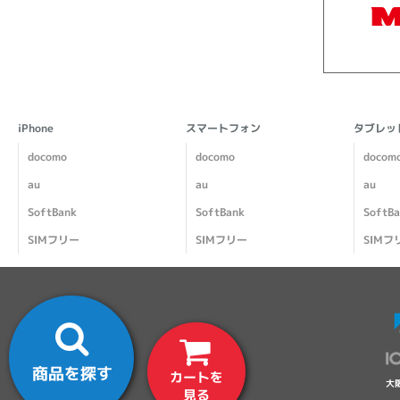
iPhone
スマートフォン
タブレッ
docomo
docomo
docom
au
au
au
SoftBank
SoftBank
SoftB
SIMフリー
SIMフリー
SIMフ
商品を探す
カートを
大
見る