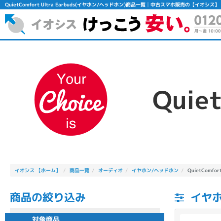
QuietComfort Ultra Earbuds(イヤホン/ヘッドホン)商品一覧│中古スマホ販売の【イオシス】
Quiet
フリーワード
除外ワード
人気の検索ワード：
Let's note
EliteBook
MacBook
イオシス 【ホーム】
商品一覧
オーディオ
イヤホン/ヘッドホン
QuietComfort
商品の絞り込み
イヤホン
シリーズ
対象商品