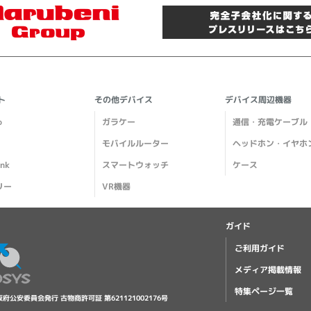
ト
その他デバイス
デバイス周辺機器
o
ガラケー
通信・充電ケーブル
モバイルルーター
ヘッドホン・イヤホ
ank
スマートウォッチ
ケース
リー
VR機器
ガイド
ご利用ガイド
メディア掲載情報
特集ページ一覧
阪府公安委員会発行 古物商許可証 第621121002176号