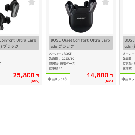
製造、販売メーカーの絞り込み
Pana
TOSHIBA
Apple
SONY
VAIO
Asus
HP
omfort Ultra Earb
BOSE QuietComfort Ultra Earb
BOSE 
代) ブラック
uds ブラック
uds
メーカー：BOSE
メーカー
ドライブ
8
発売日： 2023/10
発売日： 
ドライブの絞り込み
ス
付属品: 充電ケース
付属品:
在庫数：1
在庫数：
DVD-マルチ
BD-ROM
BD−R
25,800
14,800
円
円
中古Bランク
中古Bラ
(税込)
(税込)
DVDスーパーマルチ
その他
CPU
CPUの絞り込み
Apple M1
Apple M2
ンク
Cランク
Ryzen 9