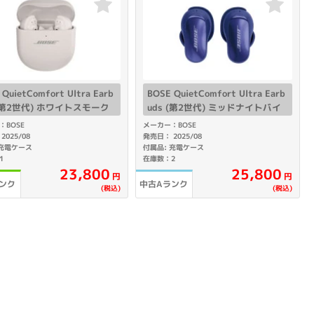
sonic
FUJITSU
Lenovo
QuietComfort Ultra Earb
BOSE QuietComfort Ultra Earb
 (第2世代) ホワイトスモーク
uds (第2世代) ミッドナイトバイ
オレット
：BOSE
メーカー：BOSE
2025/08
発売日： 2025/08
 充電ケース
付属品: 充電ケース
1
在庫数：2
DVD-ROM
DVD±RW
23,800
25,800
円
円
ンク
中古Aランク
(税込)
(税込)
Ryzen 7
Ryzen 5
Core i9