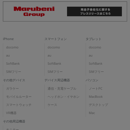
iPhone
スマートフォン
タブレット
docomo
docomo
docomo
au
au
au
SoftBank
SoftBank
SoftBank
SIMフリー
SIMフリー
SIMフリー
その他デバイス
デバイス周辺機器
パソコン
ガラケー
通信・充電ケーブル
ノートPC
モバイルルーター
ヘッドホン・イヤホン
MacBook
スマートウォッチ
ケース
デスクトップ
VR機器
Mac
その他周辺機器
モニター