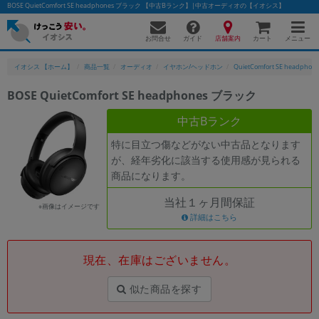
BOSE QuietComfort SE headphones ブラック 【中古Bランク】|中古オーディオの【イオシス】
お問合せ
店舗案内
メニュー
ガイド
カート
イオシス 【ホーム】
商品一覧
オーディオ
イヤホン/ヘッドホン
QuietComfort SE headphon
BOSE QuietComfort SE headphones ブラック
かんたんパソコン検索に切り替える
中古Bランク
特に目立つ傷などがない中古品となります
が、経年劣化に該当する使用感が見られる
フリーワード
商品になります。
除外ワード
当社１ヶ月間保証
※画像はイメージです
人気の検索ワード：
Let's note
詳細はこちら
EliteBook
MacBook
カテゴリー
現在、在庫はございません。
商品ジャンルの絞り込み
「スマートフォン」「タブレット」など
似た商品を探す
シリーズ
商品シリーズ名・ブランド名の絞り込み。