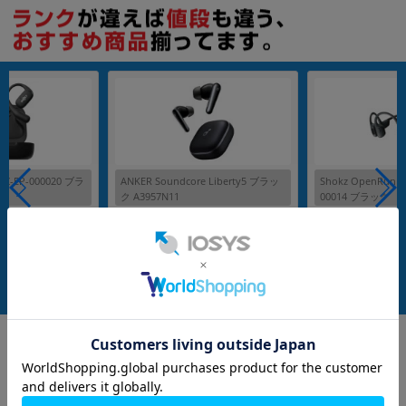
各項目のチェックボックスは「or検索」となります。
ただし機能別のみ「and検索」となります。
SKZ-EP-000020 ブラ
ANKER Soundcore Liberty5 ブラッ
Shokz OpenRun Pr
ク A3957N11
00014 ブラック
メーカー：Anker
メーカー：Shokz
発売日：2025/05
発売日：
付属品: 充電ケース
在庫数：1
在庫数：1
中古Cランク
中古Aランク
5,980
6,980
(税込)
(税込)
円
円
Google
レビュー