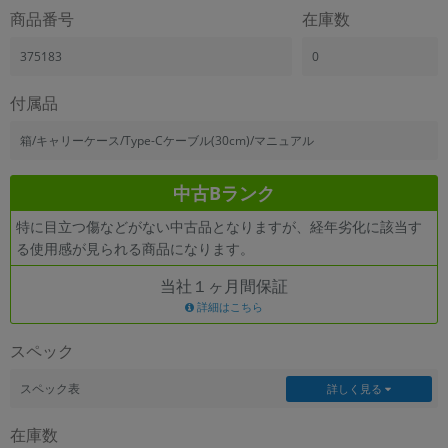
「iPhone」「Xperia」「Galaxy」など
商品番号
在庫数
メーカー
375183
0
製造、販売メーカーの絞り込み
「Apple」「SONY」「SHARP」など
付属品
機能・特徴
商品の搭載機能による絞り込み
箱/キャリーケース/Type-Cケーブル(30cm)/マニュアル
「5G対応」「防水」「ワンセグ」など
ドライブ
中古Bランク
ドライブの絞り込み
特に目立つ傷などがない中古品となりますが、経年劣化に該当す
ランク
る使用感が見られる商品になります。
商品状態の絞り込み
「新品」「未使用」「中古」など
当社１ヶ月間保証
詳細はこちら
CPU
CPUの絞り込み
スペック
OS
スペック表
詳しく見る
OSの絞り込み
在庫数
メモリ