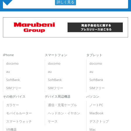
iPhone
スマートフォン
タブレット
docomo
docomo
docomo
au
au
au
SoftBank
SoftBank
SoftBank
SIMフリー
SIMフリー
SIMフリー
その他デバイス
デバイス周辺機器
パソコン
ガラケー
通信・充電ケーブル
ノートPC
モバイルルーター
ヘッドホン・イヤホン
MacBook
スマートウォッチ
ケース
デスクトップ
VR機器
Mac