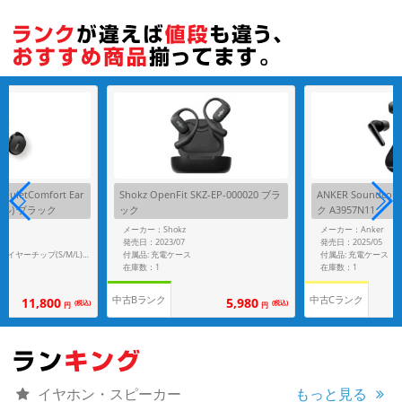
各項目のチェックボックスは「or検索」となります。
ただし機能別のみ「and検索」となります。
ietComfort Ear
Shokz OpenFit SKZ-EP-000020 ブラ
ANKER Soundcore
モデル) ブラック
ック
ク A3957N11
メーカー：Shokz
メーカー：Anker
発売日：2023/07
発売日：2025/05
付属品: 充電ケース
付属品: 充電ケース
付属品: 箱/充電ケース/イヤーチップ(S/M/L)/スタビリティバンド(1/2/3)/USB-Cケーブル/マニュアル
在庫数：1
在庫数：1
中古Bランク
中古Cランク
11,800
5,980
(税込)
(税込)
円
円
イヤホン・スピーカー
もっと見る