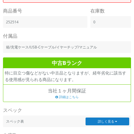
「iPhone」「Xperia」「Galaxy」など
商品番号
在庫数
メーカー
製造、販売メーカーの絞り込み
252514
0
「Apple」「SONY」「SHARP」など
機能・特徴
付属品
商品の搭載機能による絞り込み
「5G対応」「防水」「ワンセグ」など
箱/充電ケース/USB-Cケーブル/イヤーチップ/マニュアル
ドライブ
中古Bランク
ドライブの絞り込み
特に目立つ傷などがない中古品となりますが、経年劣化に該当す
ランク
る使用感が見られる商品になります。
商品状態の絞り込み
「新品」「未使用」「中古」など
当社１ヶ月間保証
CPU
詳細はこちら
CPUの絞り込み
スペック
OS
OSの絞り込み
スペック表
詳しく見る
メモリ