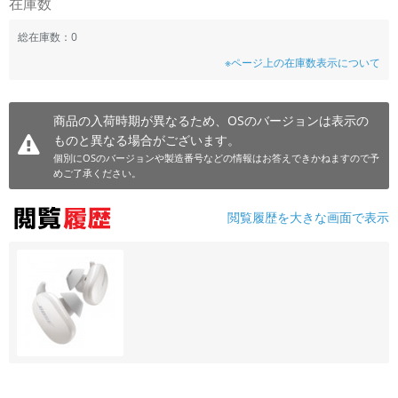
在庫数
~
総在庫数：0
※ページ上の在庫数表示について
容量
~
商品の入荷時期が異なるため、OSのバージョンは表示の
ものと異なる場合がございます。
モニタサイズ
個別にOSのバージョンや製造番号などの情報はお答えできかねますので予
~
めご了承ください。
価格
閲覧履歴を大きな画面で表示
円 ～
円
発売日
月 から
年
月 まで
年