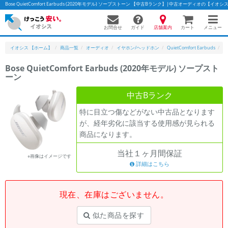
Bose QuietComfort Earbuds (2020年モデル) ソープストーン 【中古Bランク】|中古オーディオの【イオシ
お問合せ
店舗案内
メニュー
ガイド
カート
イオシス 【ホーム】
商品一覧
オーディオ
イヤホン/ヘッドホン
QuietComfort Earbuds
B
Bose QuietComfort Earbuds (2020年モデル) ソープスト
ーン
かんたんパソコン検索に切り替える
中古Bランク
特に目立つ傷などがない中古品となります
フリーワード
が、経年劣化に該当する使用感が見られる
商品になります。
除外ワード
当社１ヶ月間保証
人気の検索ワード：
Let's note
EliteBook
MacBook
※画像はイメージです
詳細はこちら
カテゴリー
商品ジャンルの絞り込み
「スマートフォン」「タブレット」など
現在、在庫はございません。
シリーズ
似た商品を探す
商品シリーズ名・ブランド名の絞り込み。