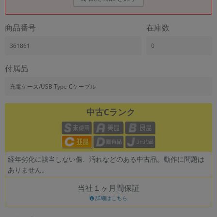
「iPhone」「Xperia」「Galaxy」など
メーカー
商品番号
在庫数
製造、販売メーカーの絞り込み
「Apple」「SONY」「SHARP」など
361861
0
機能・特徴
商品の搭載機能による絞り込み
付属品
「5G対応」「防水」「ワンセグ」など
充電ケース/USB Type-Cケーブル
ドライブ
ドライブの絞り込み
中古Cランク
ランク
商品状態の絞り込み
「新品」「未使用」「中古」など
CPU
経年劣化に該当しない傷、汚れなどのある中古品。動作に問題は
CPUの絞り込み
ありません。
OS
当社１ヶ月間保証
OSの絞り込み
詳細はこちら
メモリ