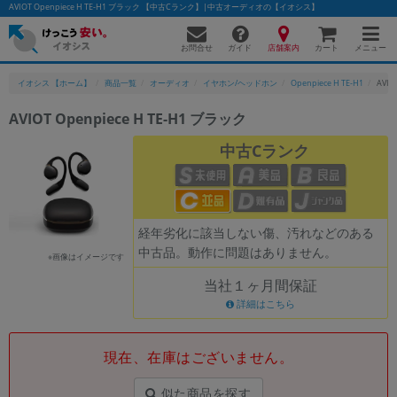
AVIOT Openpiece H TE-H1 ブラック 【中古Cランク】|中古オーディオの【イオシス】
お問合せ
店舗案内
メニュー
ガイド
カート
イオシス 【ホーム】
商品一覧
オーディオ
イヤホン/ヘッドホン
Openpiece H TE-H1
AVIO
AVIOT Openpiece H TE-H1 ブラック
かんたんパソコン検索に切り替える
中古Cランク
フリーワード
経年劣化に該当しない傷、汚れなどのある
除外ワード
中古品。動作に問題はありません。
※画像はイメージです
人気の検索ワード：
Let's note
EliteBook
MacBook
当社１ヶ月間保証
カテゴリー
詳細はこちら
商品ジャンルの絞り込み
「スマートフォン」「タブレット」など
現在、在庫はございません。
シリーズ
商品シリーズ名・ブランド名の絞り込み。
似た商品を探す