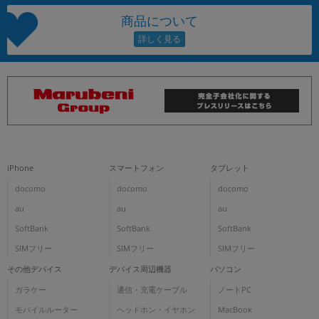
商品について
iPhone
スマートフォン
タブレット
docomo
docomo
docomo
au
au
au
SoftBank
SoftBank
SoftBank
SIMフリー
SIMフリー
SIMフリー
その他デバイス
デバイス周辺機器
パソコン
ガラケー
通信・充電ケーブル
ノートPC
モバイルルーター
ヘッドホン・イヤホン
MacBook