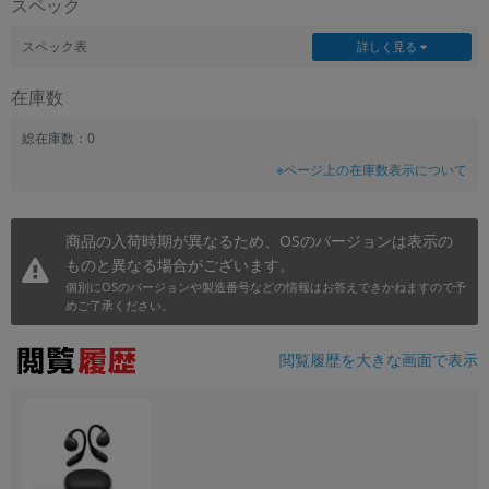
スペック
~
スペック表
詳しく見る
容量
在庫数
~
総在庫数：0
※ページ上の在庫数表示について
モニタサイズ
~
商品の入荷時期が異なるため、OSのバージョンは表示の
ものと異なる場合がございます。
価格
個別にOSのバージョンや製造番号などの情報はお答えできかねますので予
円 ～
円
めご了承ください。
閲覧履歴を大きな画面で表示
発売日
月 から
年
月 まで
年