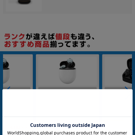
各項目のチェックボックスは「or検索」となります。
ただし機能別のみ「and検索」となります。
ds Pro Fog GA0320
Google Pixel Buds Pro Fog GA0320
Victor HA-FX55
3-JP
メーカー：Google
メーカー：Victor・JVC
発売日：2022/07
発売日：
充電ケース
付属品: ワイヤレス充電ケース
付属品: 充電ケース
在庫数：1
在庫数：1
中古Aランク
中古Cランク
4,980
5,980
(税込)
(税込)
円
円