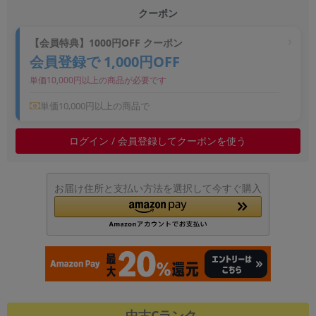
クーポン
~
【会員特典】1000円OFF クーポン
容量
会員登録で 1,000円OFF
~
単価10,000円以上の商品が必要です
単価10,000円以上の商品で
モニタサイズ
~
ログイン / 会員登録してクーポンを使う
価格
お届け住所と支払い方法を選択して今すぐ購入
円 ～
円
発売日
月 から
年
月 まで
年
中古Cランク