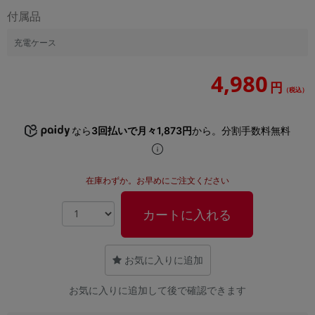
「iPhone」「Xperia」「Galaxy」など
付属品
メーカー
充電ケース
製造、販売メーカーの絞り込み
「Apple」「SONY」「SHARP」など
4,980
機能・特徴
円
（税込）
商品の搭載機能による絞り込み
「5G対応」「防水」「ワンセグ」など
なら
3回払いで月々1,873円
から。分割手数料無料
ドライブ
ドライブの絞り込み
ランク
在庫わずか。お早めにご注文ください
商品状態の絞り込み
「新品」「未使用」「中古」など
カートに入れる
CPU
CPUの絞り込み
お気に入りに追加
OS
OSの絞り込み
お気に入りに追加して後で確認できます
メモリ