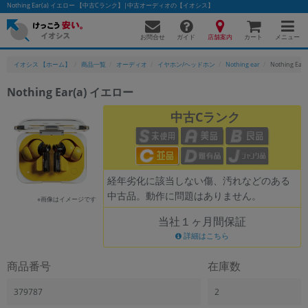
Nothing Ear(a) イエロー 【中古Cランク】|中古オーディオの【イオシス】
お問合せ
店舗案内
メニュー
ガイド
カート
イオシス 【ホーム】
商品一覧
オーディオ
イヤホン/ヘッドホン
Nothing ear
Nothing Ea
Nothing Ear(a) イエロー
かんたんパソコン検索に切り替える
中古Cランク
フリーワード
経年劣化に該当しない傷、汚れなどのある
除外ワード
中古品。動作に問題はありません。
※画像はイメージです
人気の検索ワード：
Let's note
EliteBook
MacBook
当社１ヶ月間保証
カテゴリー
詳細はこちら
商品ジャンルの絞り込み
「スマートフォン」「タブレット」など
商品番号
在庫数
シリーズ
379787
2
商品シリーズ名・ブランド名の絞り込み。