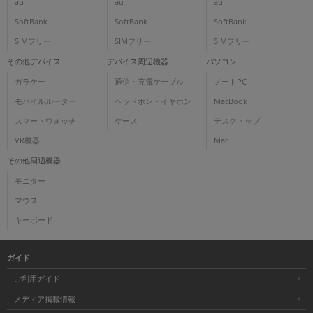
au
au
au
SoftBank
SoftBank
SoftBank
SIMフリー
SIMフリー
SIMフリー
その他デバイス
デバイス周辺機器
パソコン
ガラケー
通信・充電ケーブル
ノートPC
モバイルルーター
ヘッドホン・イヤホン
MacBook
スマートウォッチ
ケース
デスクトップ
VR機器
Mac
その他周辺機器
モニター
マウス
キーボード
ガイド
ご利用ガイド
メディア掲載情報