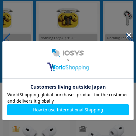
) イエロー
Nothing Ear(a) イエロー
Nothing Ear(a) 
echnology
メーカー：Nothing Technology
メーカー：Nothing Tec
発売日：2024/04
発売日：2024/04
付属品: 箱/充電ケース/USB-C to Cケーブル/イヤーチップ（S/M/L）/マニュアル
在庫数：1
在庫数：1
中古Cランク
中古Bランク
4,980
4,980
(税込)
(税込)
円
円
イヤホン・スピーカー
もっと見る