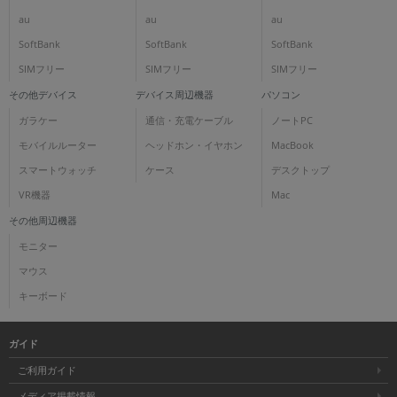
au
au
au
SoftBank
SoftBank
SoftBank
SIMフリー
SIMフリー
SIMフリー
その他デバイス
デバイス周辺機器
パソコン
ガラケー
通信・充電ケーブル
ノートPC
モバイルルーター
ヘッドホン・イヤホン
MacBook
スマートウォッチ
ケース
デスクトップ
VR機器
Mac
その他周辺機器
モニター
マウス
キーボード
ガイド
ご利用ガイド
メディア掲載情報