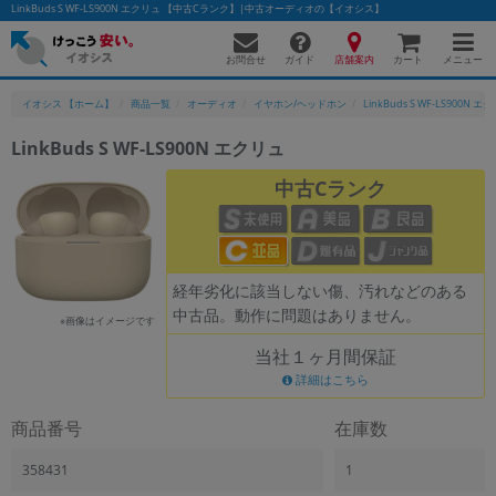
LinkBuds S WF-LS900N エクリュ 【中古Cランク】|中古オーディオの【イオシス】
お問合せ
店舗案内
メニュー
ガイド
カート
イオシス 【ホーム】
商品一覧
オーディオ
イヤホン/ヘッドホン
LinkBuds S WF-LS900N エ
LinkBuds S WF-LS900N エクリュ
かんたんパソコン検索に切り替える
中古Cランク
フリーワード
経年劣化に該当しない傷、汚れなどのある
除外ワード
中古品。動作に問題はありません。
※画像はイメージです
人気の検索ワード：
Let's note
EliteBook
MacBook
当社１ヶ月間保証
カテゴリー
詳細はこちら
商品ジャンルの絞り込み
「スマートフォン」「タブレット」など
商品番号
在庫数
シリーズ
358431
1
商品シリーズ名・ブランド名の絞り込み。