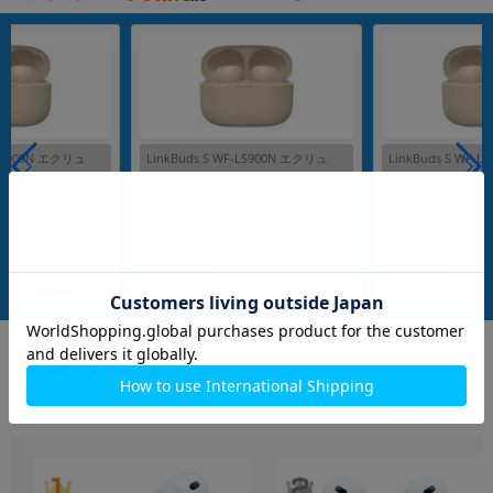
-LS900N エクリュ
LinkBuds S WF-LS900N エクリュ
LinkBuds S WF-
メーカー：SONY
メーカー：SONY
発売日：2022/06
発売日：2022/06
付属品: 充電ケース
付属品: 箱/イヤーピース(SS、S、M、LL 各2)/充電ケース/USB Type-C ケーブル/保証書
在庫数：1
在庫数：1
中古Bランク
中古Bランク
4,980
5,980
(税込)
(税込)
円
円
イヤホン・スピーカー
もっと見る