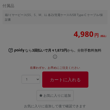
「iPhone」「Xperia」「Galaxy」など
付属品
メーカー
箱/イヤーピース(SS、S、M、LL 各2)/充電ケース/USB Type-C ケーブル/保
製造、販売メーカーの絞り込み
「Apple」「SONY」「SHARP」など
証書
機能・特徴
4,980
商品の搭載機能による絞り込み
円
（税込）
「5G対応」「防水」「ワンセグ」など
ドライブ
なら
3回払いで月々1,873円
から。分割手数料無料
ドライブの絞り込み
ランク
商品状態の絞り込み
在庫わずか。お早めにご注文ください
「新品」「未使用」「中古」など
CPU
カートに入れる
CPUの絞り込み
OS
お気に入りに追加
OSの絞り込み
お気に入りに追加して後で確認できます
メモリ