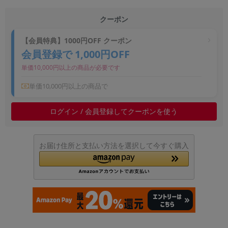
~
クーポン
容量
【会員特典】1000円OFF クーポン
会員登録で 1,000円OFF
~
単価10,000円以上の商品が必要です
モニタサイズ
単価10,000円以上の商品で
~
ログイン / 会員登録してクーポンを使う
価格
円 ～
円
お届け住所と支払い方法を選択して今すぐ購入
発売日
月 から
年
月 まで
年