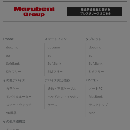
iPhone
スマートフォン
タブレット
docomo
docomo
docomo
au
au
au
SoftBank
SoftBank
SoftBank
SIMフリー
SIMフリー
SIMフリー
その他デバイス
デバイス周辺機器
パソコン
ガラケー
通信・充電ケーブル
ノートPC
モバイルルーター
ヘッドホン・イヤホン
MacBook
スマートウォッチ
ケース
デスクトップ
VR機器
Mac
その他周辺機器
モニター