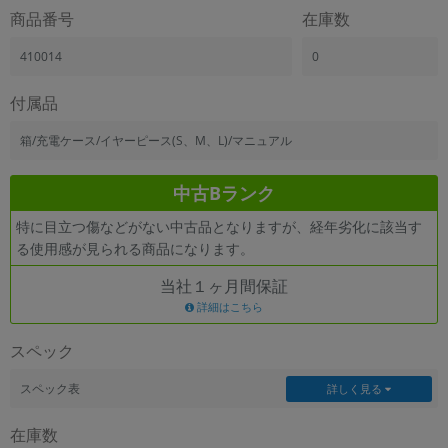
「iPhone」「Xperia」「Galaxy」など
商品番号
在庫数
メーカー
410014
0
製造、販売メーカーの絞り込み
「Apple」「SONY」「SHARP」など
付属品
機能・特徴
商品の搭載機能による絞り込み
箱/充電ケース/イヤーピース(S、M、L)/マニュアル
「5G対応」「防水」「ワンセグ」など
ドライブ
中古Bランク
ドライブの絞り込み
特に目立つ傷などがない中古品となりますが、経年劣化に該当す
ランク
る使用感が見られる商品になります。
商品状態の絞り込み
「新品」「未使用」「中古」など
当社１ヶ月間保証
詳細はこちら
CPU
CPUの絞り込み
スペック
OS
スペック表
詳しく見る
OSの絞り込み
在庫数
メモリ