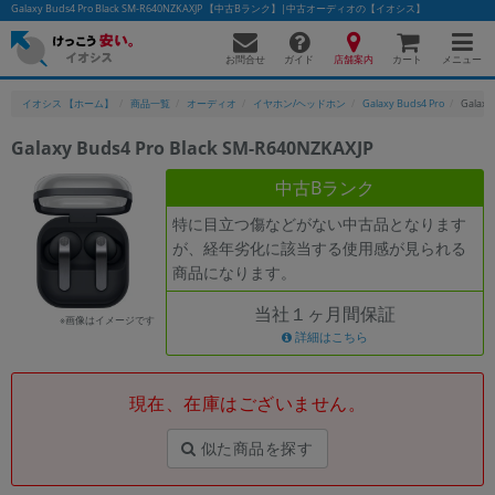
Galaxy Buds4 Pro Black SM-R640NZKAXJP 【中古Bランク】|中古オーディオの【イオシス】
お問合せ
店舗案内
メニュー
ガイド
カート
イオシス 【ホーム】
商品一覧
オーディオ
イヤホン/ヘッドホン
Galaxy Buds4 Pro
Galaxy
Galaxy Buds4 Pro Black SM-R640NZKAXJP
かんたんパソコン検索に切り替える
中古Bランク
特に目立つ傷などがない中古品となります
が、経年劣化に該当する使用感が見られる
フリーワード
商品になります。
除外ワード
当社１ヶ月間保証
※画像はイメージです
人気の検索ワード：
Let's note
詳細はこちら
EliteBook
MacBook
カテゴリー
現在、在庫はございません。
商品ジャンルの絞り込み
「スマートフォン」「タブレット」など
似た商品を探す
シリーズ
商品シリーズ名・ブランド名の絞り込み。