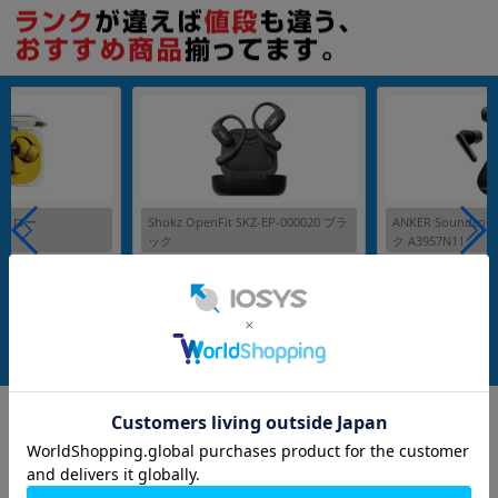
各項目のチェックボックスは「or検索」となります。
ただし機能別のみ「and検索」となります。
) イエロー
Shokz OpenFit SKZ-EP-000020 ブラ
ANKER Soundcore
ック
ク A3957N11
echnology
メーカー：Shokz
メーカー：Anker
発売日：2023/07
発売日：2025/05
付属品: 充電ケース
付属品: 充電ケース
付属品: 箱/充電ケース/USB-C to Cケーブル/イヤーチップ（S/M/L）/マニュアル
在庫数：1
在庫数：1
中古Bランク
中古Cランク
4,980
5,980
(税込)
(税込)
円
円
Google
レビュー