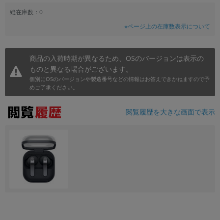
~
総在庫数：0
※ページ上の在庫数表示について
容量
~
商品の入荷時期が異なるため、OSのバージョンは表示の
ものと異なる場合がございます。
モニタサイズ
個別にOSのバージョンや製造番号などの情報はお答えできかねますので予
めご了承ください。
~
閲覧履歴を大きな画面で表示
価格
円 ～
円
発売日
月 から
年
月 まで
年