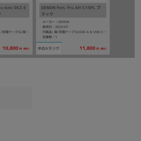
o mini SKZ-E
DENON PerL Pro AH-C15PL ブ
ク
ラック
メーカー：DENON
発売日：2023/07
付属品: 箱/ハードケース/充電ケーブル/保証書/ユーザーガイド
付属品: 箱/充電ケーブル(USB-A & USB-C)/充電ケース/シリコン製イヤーチップ(XS,S,M,L)/フォームイヤーチップ(1セット)/ウィングアタッチメント(サイズ別、2セット)
在庫数：1
10,800
11,800
中古Aランク
(税込)
(税込)
円
円