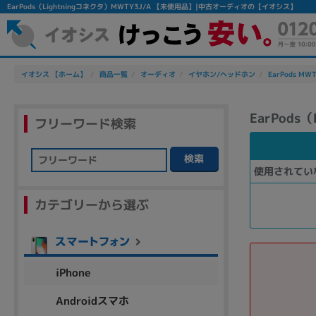
EarPods（Lightningコネクタ）MWTY3J/A 【未使用品】|中古オーディオの【イオシス】
イオシス 【ホーム】
商品一覧
オーディオ
イヤホン/ヘッドホン
EarPods MW
EarPods
フリーワード検索
検索
使用されてい
フリーワード
カテゴリーから選ぶ
除外ワード
人気の検索ワード：
Let's note
EliteBook
MacBook
iPhone
Androidスマホ
シリーズ