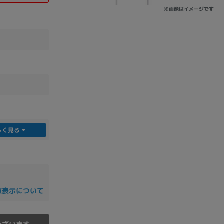
※画像はイメージです
sonic
FUJITSU
Lenovo
DVD-ROM
DVD±RW
しく見る
数表示について
Ryzen 7
Ryzen 5
Core i9