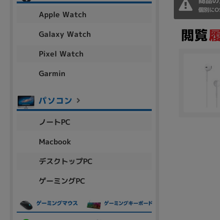
商品の
アウトレット
個別にO
Apple Watch
Galaxy Watch
Pixel Watch
OS
OSの絞り込み
Garmin
Chr
Win 11
Win 10
MacOS
Win 7
Win 8
容量
ノートPC
~
Macbook
デスクトップPC
価格
ゲーミングPC
円 ～
円