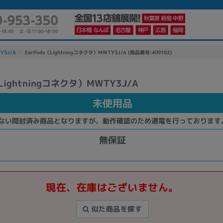
TY3J/A
EarPods（Lightningコネクタ）MWTY3J/A (商品番号:409102)
（Lightningコネクタ）MWTY3J/A
かんたんパソコン検索に切り替える
未使用品
ない開封済み商品となりますが、動作確認のため通電を行っております
カテゴリー
商品ジャンルの絞り込み
無保証
ノートPC
デスクPC
モニター
現在、在庫はございません。
似た商品を探す
メーカー