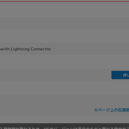
製造、販売メーカーの絞り込み
Pana
TOSHIBA
Apple
SONY
VAIO
Asus
HP
with Lightning Connector
ドライブ
ドライブの絞り込み
DVD-マルチ
BD-ROM
BD−R
詳
DVDスーパーマルチ
その他
CPU
※ページ上の在庫
CPUの絞り込み
Apple M1
Apple M2
ンク
Cランク
Ryzen 9