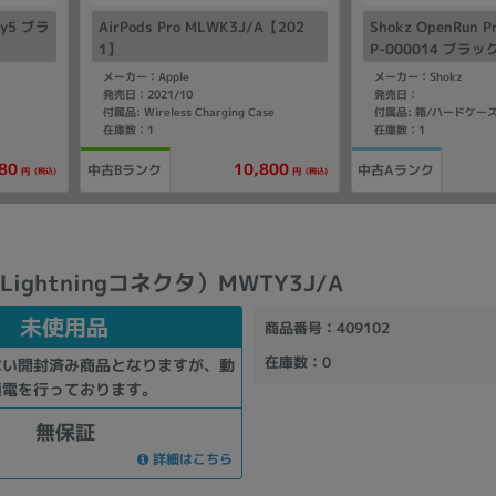
rty5 ブラ
AirPods Pro MLWK3J/A【202
Shokz OpenRun Pr
1】
P-000014 ブラッ
メーカー：Apple
メーカー：Shokz
発売日：2021/10
発売日：
付属品: Wireless Charging Case
在庫数：1
在庫数：1
80
10,800
中古Bランク
中古Aランク
(税込)
(税込)
円
円
（Lightningコネクタ）MWTY3J/A
未使用品
商品番号
：409102
在庫数
：0
ない開封済み商品となりますが、動
通電を行っております。
無保証
詳細はこちら