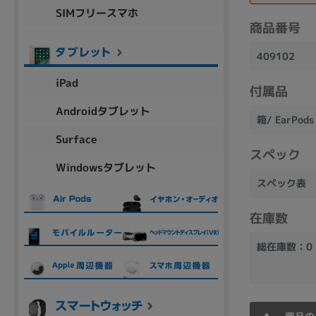
SIMフリースマホ
商品シリーズ名・ブランド名の絞り込み。
商品番号
Let's note
dynabook
Thinkpad
LAVIE
FMV
409102
macbook
Inspiron
aspire
iPad
付属品
Androidタブレット
箱/ EarPods 
機能・特徴
Surface
商品の搭載機能による絞り込み
スペック
Windowsタブレット
Webカメラ内蔵
スペック表
在庫数
総在庫数：0
ランク
商品状態の絞り込み
新品/未使用
Aランク
Bラ
未使用
中古
新品