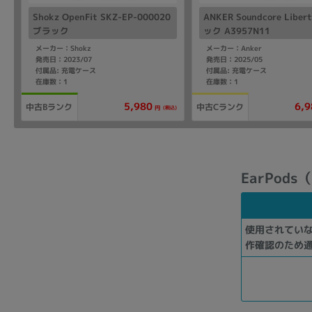
Shokz OpenFit SKZ-EP-000020
ANKER Soundcore Libe
ブラック
ック A3957N11
メーカー：Shokz
メーカー：Anker
発売日：2023/07
発売日：2025/05
付属品: 充電ケース
付属品: 充電ケース
在庫数：1
在庫数：1
5,980
6,9
中古Bランク
中古Cランク
(税込)
円
EarPods
使用されてい
作確認のため