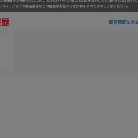
入荷時期が異なるため、OSのバージョンは表示のものと異なる場合が
Core i7
Core i5
Core i3
そ
Sのバージョンや製造番号などの情報はお答えできかねますので予めご了承ください。
閲覧履歴を大
メモリ
~
omeOS
その他
モニタサイズ
~
発売日
月
年
月
年