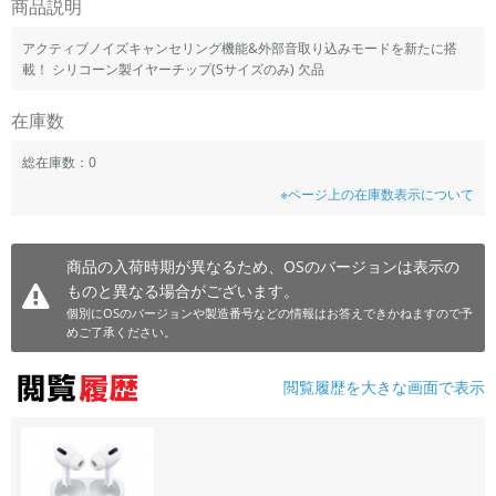
商品説明
~
アクティブノイズキャンセリング機能&外部音取り込みモードを新たに搭
載！ シリコーン製イヤーチップ(Sサイズのみ) 欠品
容量
~
在庫数
総在庫数：0
モニタサイズ
※ページ上の在庫数表示について
~
商品の入荷時期が異なるため、OSのバージョンは表示の
価格
ものと異なる場合がございます。
円 ～
円
個別にOSのバージョンや製造番号などの情報はお答えできかねますので予
めご了承ください。
閲覧履歴を大きな画面で表示
発売日
月 から
年
月 まで
年