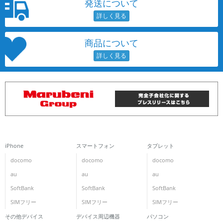
発送について
商品について
iPhone
スマートフォン
タブレット
docomo
docomo
docomo
au
au
au
SoftBank
SoftBank
SoftBank
SIMフリー
SIMフリー
SIMフリー
その他デバイス
デバイス周辺機器
パソコン