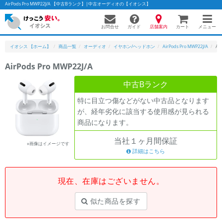
AirPods Pro MWP22J/A 【中古Bランク】|中古オーディオの【イオシス】
お問合せ
店舗案内
メニュー
ガイド
カート
イオシス 【ホーム】
商品一覧
オーディオ
イヤホン/ヘッドホン
AirPods Pro MWP22J/A
Ai
AirPods Pro MWP22J/A
かんたんパソコン検索に切り替える
中古Bランク
特に目立つ傷などがない中古品となります
が、経年劣化に該当する使用感が見られる
フリーワード
商品になります。
除外ワード
当社１ヶ月間保証
※画像はイメージです
人気の検索ワード：
Let's note
詳細はこちら
EliteBook
MacBook
カテゴリー
現在、在庫はございません。
商品ジャンルの絞り込み
「スマートフォン」「タブレット」など
似た商品を探す
シリーズ
商品シリーズ名・ブランド名の絞り込み。