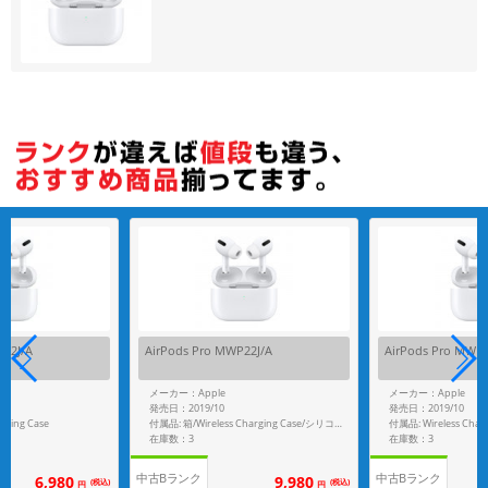
各項目のチェックボックスは「or検索」となります。
ただし機能別のみ「and検索」となります。
P22J/A
AirPods Pro MWP22J/A
AirPods Pro MWP2
メーカー：Apple
メーカー：Apple
発売日：2019/10
発売日：2019/10
rging Case
付属品: Wireless Charg
付属品: 箱/Wireless Charging Case/シリコーン製イヤーチップ(3サイズ)/Lightning - USB-Cケーブル/マニュアル
在庫数：3
在庫数：3
中古Bランク
中古Bランク
6,980
9,980
(税込)
(税込)
円
円