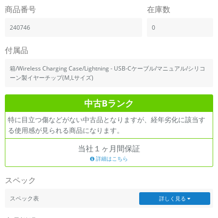
「iPhone」「Xperia」「Galaxy」など
商品番号
在庫数
メーカー
240746
0
製造、販売メーカーの絞り込み
「Apple」「SONY」「SHARP」など
付属品
機能・特徴
商品の搭載機能による絞り込み
箱/Wireless Charging Case/Lightning - USB-Cケーブル/マニュアル/シリコ
「5G対応」「防水」「ワンセグ」など
ーン製イヤーチップ(M,Lサイズ)
ドライブ
中古Bランク
ドライブの絞り込み
特に目立つ傷などがない中古品となりますが、経年劣化に該当す
ランク
る使用感が見られる商品になります。
商品状態の絞り込み
「新品」「未使用」「中古」など
当社１ヶ月間保証
CPU
詳細はこちら
CPUの絞り込み
スペック
OS
OSの絞り込み
スペック表
詳しく見る
メモリ