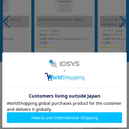
LWK3J/A【2021】
AirPods Pro MLWK3J/A【2021】
【イヤーチップ欠品】A
MLWK3J/A【2021
メーカー：Apple
メーカー：Apple
発売日：2021/10
発売日：2021/10
rging Case
付属品: Wireless Charg
付属品: 箱/Wireless Charging Case/シリコーン製イヤーチップ(3サイズ)/Lightning - USB-Cケーブル/マニュアル
在庫数：1
在庫数：1
中古Cランク
中古Cランク
7,980
7,980
(税込)
(税込)
円
円
イヤホン・スピーカー
もっと見る