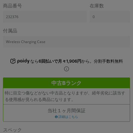
「iPhone」「Xperia」「Galaxy」など
商品番号
在庫数
メーカー
232376
0
製造、販売メーカーの絞り込み
「Apple」「SONY」「SHARP」など
付属品
機能・特徴
商品の搭載機能による絞り込み
Wireless Charging Case
「5G対応」「防水」「ワンセグ」など
ドライブ
なら
6回払いで月々1,906円
から。分割手数料無料
ドライブの絞り込み
ランク
商品状態の絞り込み
中古Bランク
「新品」「未使用」「中古」など
特に目立つ傷などがない中古品となりますが、経年劣化に該当す
CPU
る使用感が見られる商品になります。
CPUの絞り込み
当社１ヶ月間保証
OS
詳細はこちら
OSの絞り込み
スペック
メモリ