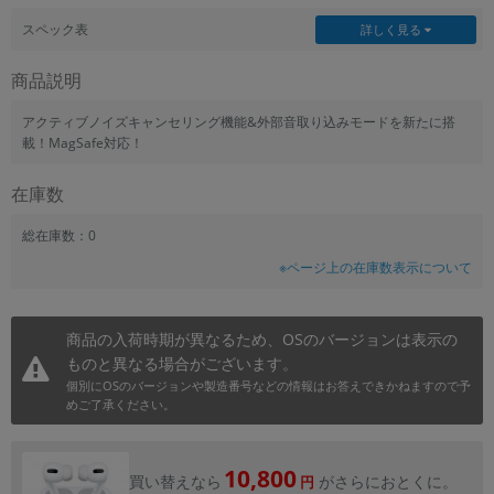
~
スペック表
詳しく見る
商品説明
容量
~
アクティブノイズキャンセリング機能&外部音取り込みモードを新たに搭
載！MagSafe対応！
モニタサイズ
在庫数
~
総在庫数：0
価格
※ページ上の在庫数表示について
円 ～
円
商品の入荷時期が異なるため、OSのバージョンは表示の
ものと異なる場合がございます。
個別にOSのバージョンや製造番号などの情報はお答えできかねますので予
発売日
めご了承ください。
月 から
年
10,800
月 まで
年
買い替えなら
がさらにおとくに。
円