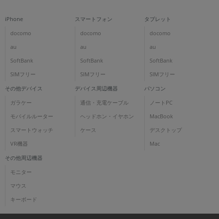
iPhone
スマートフォン
タブレット
docomo
docomo
docomo
au
au
au
SoftBank
SoftBank
SoftBank
SIMフリー
SIMフリー
SIMフリー
その他デバイス
デバイス周辺機器
パソコン
ガラケー
通信・充電ケーブル
ノートPC
モバイルルーター
ヘッドホン・イヤホン
MacBook
スマートウォッチ
ケース
デスクトップ
VR機器
Mac
その他周辺機器
モニター
マウス
キーボード