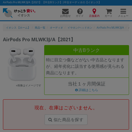
AirPods Pro MLWK3J/A【2021】 【中古Bランク】|中古オーディオの【イオシス】
お問合せ
店舗案内
メニュー
ガイド
カート
イオシス 【ホーム】
商品一覧
オーディオ
イヤホン/ヘッドホン
AirPods Pro MLWK3J/A
Ai
AirPods Pro MLWK3J/A【2021】
かんたんパソコン検索に切り替える
中古Bランク
特に目立つ傷などがない中古品となります
が、経年劣化に該当する使用感が見られる
フリーワード
商品になります。
除外ワード
当社１ヶ月間保証
※画像はイメージです
人気の検索ワード：
Let's note
詳細はこちら
EliteBook
MacBook
カテゴリー
現在、在庫はございません。
商品ジャンルの絞り込み
「スマートフォン」「タブレット」など
似た商品を探す
シリーズ
商品シリーズ名・ブランド名の絞り込み。