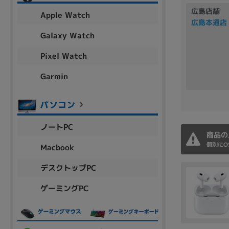
アウトレット
広島店舗
Apple Watch
広島本通店
Galaxy Watch
Pixel Watch
OS
OSの絞り込み
Garmin
Chr
Win 11
Win 10
MacOS
Win 7
Win 8
容量
ノートPC
~
商品の
個別にO
Macbook
デスクトップPC
価格
ゲーミングPC
円 ～
円