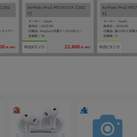
A【202
AirPods Pro2 MTJV3J/A【202
AirPods Pro2 MT
3】
3】
メーカー：Apple
メーカー：Apple
発売日：2023/09
発売日：2023/09
付属品: MagSafe充電ケース(USB-C)
付属品: スピーカーを搭載したストラップループ付きMagSafe充電ケース(USB-C)
在庫数：16
在庫数：5
00
22,800
中古Bランク
中古Cランク
(税込)
(税込)
円
円