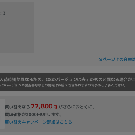
Core i7
Core i5
Core i3
そ
: 3
メモリ
~
omeOS
その他
※ページ上の在庫
モニタサイズ
~
入荷時期が異なるため、OSのバージョンは表示のものと異なる場合が
Sのバージョンや製造番号などの情報はお答えできかねますので予めご了承ください。
発売日
22,800
買い替えなら
がさらにおとくに。
円
月
年
買取価格が2000円UPします。
買い替えキャンペーン詳細はこちら
月
年