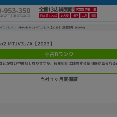
2 MTJV3J/A
AirPods Pro2 MTJV3J/A【2023】 (商品番号:280970)
Pro2 MTJV3J/A【2023】
かんたんパソコン検索に切り替える
中古Bランク
などがない中古品となりますが、経年劣化に該当する使用感が見られる
カテゴリー
商品ジャンルの絞り込み
当社１ヶ月間保証
ノートPC
デスクPC
モニター
メーカー