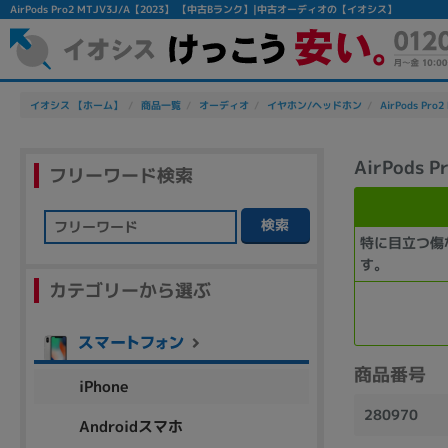
AirPods Pro2 MTJV3J/A【2023】 【中古Bランク】|中古オーディオの【イオシス】
イオシス 【ホーム】
商品一覧
オーディオ
イヤホン/ヘッドホン
AirPods Pro
AirPods 
フリーワード検索
検索
特に目立つ傷
フリーワード
す。
カテゴリーから選ぶ
除外ワード
人気の検索ワード：
Let's note
EliteBook
MacBook
商品番号
iPhone
280970
Androidスマホ
シリーズ