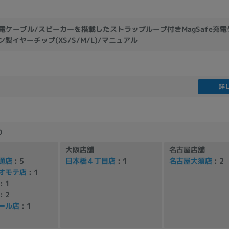
製造、販売メーカーの絞り込み
Pana
TOSHIBA
Apple
SONY
VAIO
充電ケーブル/スピーカーを搭載したストラップループ付きMagSafe充電ケ
ン製イヤーチップ(XS/S/M/L)/マニュアル
Asus
HP
詳
ドライブ
ドライブの絞り込み
DVD-マルチ
BD-ROM
BD−R
0
DVDスーパーマルチ
その他
大阪店舗
名古屋店舗
通店
: 5
日本橋４丁目店
: 1
名古屋大須店
: 2
オモテ店
: 1
: 1
CPU
: 2
CPUの絞り込み
ール店
: 1
Apple M1
Apple M2
ンク
Cランク
Ryzen 9