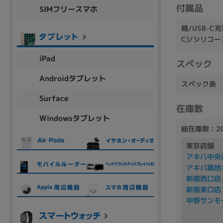
付属品
SIMフリースマホ
商品シリーズ名・ブランド名の絞り込み。
Let's note
dynabook
Thinkpad
LAVIE
FMV
箱/USB-C
C)/シリコー
macbook
Inspiron
aspire
iPad
スペック
Androidタブレット
スペック表
機能・特徴
Surface
商品の搭載機能による絞り込み
在庫数
Windowsタブレット
Webカメラ内蔵
総在庫数：2
東京店舗
アキバ中央
アキバ路地
新宿西口店
ランク
新宿東口店
商品状態の絞り込み
中野サンモ
新品/未使用
Aランク
Bラ
未使用
中古
新品