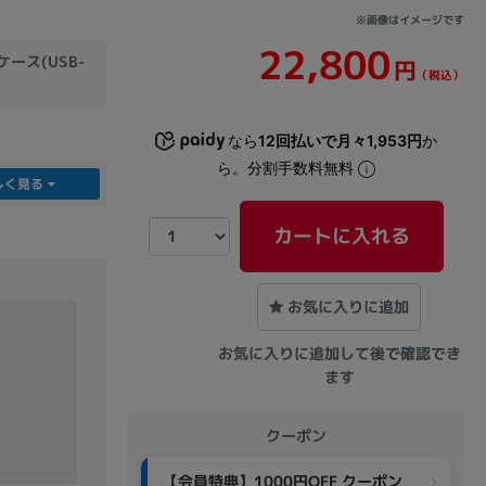
※画像はイメージです
22,800
sonic
FUJITSU
Lenovo
ース(USB-
円
（税込）
なら
12回払いで月々1,953円
か
ら。分割手数料無料
しく見る
カートに入れる
DVD-ROM
DVD±RW
お気に入りに追加
お気に入りに追加して後で確認でき
ます
クーポン
Ryzen 7
Ryzen 5
Core i9
【会員特典】1000円OFF クーポン