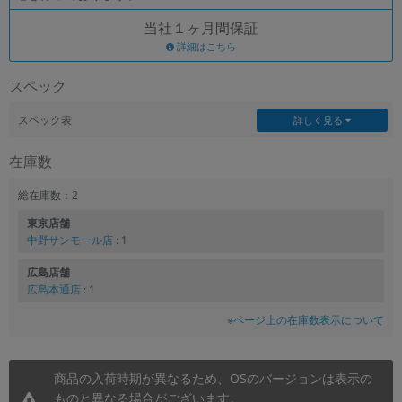
当社１ヶ月間保証
各項目のチェックボックスは「or検索」となります。
ただし機能別のみ「and検索」となります。
詳細はこちら
スペック
スペック表
詳しく見る
在庫数
総在庫数：2
東京店舗
中野サンモール店
: 1
広島店舗
広島本通店
: 1
※ページ上の在庫数表示について
商品の入荷時期が異なるため、OSのバージョンは表示の
ものと異なる場合がございます。