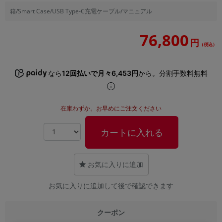
「iPhone」「Xperia」「Galaxy」など
箱/Smart Case/USB Type-C充電ケーブル/マニュアル
メーカー
製造、販売メーカーの絞り込み
76,800
「Apple」「SONY」「SHARP」など
円
（税込）
機能・特徴
商品の搭載機能による絞り込み
なら
12回払いで月々6,453円
から。分割手数料無料
「5G対応」「防水」「ワンセグ」など
ドライブ
ドライブの絞り込み
在庫わずか。お早めにご注文ください
ランク
カートに入れる
商品状態の絞り込み
「新品」「未使用」「中古」など
CPU
お気に入りに追加
CPUの絞り込み
お気に入りに追加して後で確認できます
OS
OSの絞り込み
クーポン
メモリ