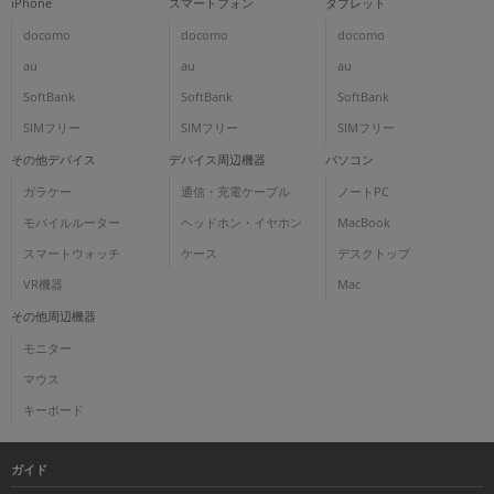
iPhone
スマートフォン
タブレット
docomo
docomo
docomo
au
au
au
SoftBank
SoftBank
SoftBank
SIMフリー
SIMフリー
SIMフリー
その他デバイス
デバイス周辺機器
パソコン
ガラケー
通信・充電ケーブル
ノートPC
モバイルルーター
ヘッドホン・イヤホン
MacBook
スマートウォッチ
ケース
デスクトップ
VR機器
Mac
その他周辺機器
モニター
マウス
キーボード
ガイド