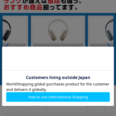
2 ミッドナイト MHWK
AirPods Max 2 スターライト MHWL
AirPods Max 2 
4ZA/A
メーカー：Apple
メーカー：Apple
発売日：2026/04
発売日：2026/04
付属品: 箱/Smart Case/USB Type-C充電ケーブル/マニュアル
付属品: 箱/Smart Case/USB Type-C充電ケーブル/マニュアル
在庫数：24
在庫数：13
未使用品
未使用品
76,800
76,800
(税込)
(税込)
円
円
イヤホン・スピーカー
もっと見る