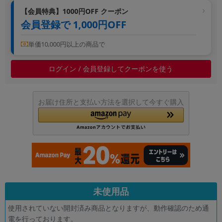
~
【会員特典】1000円OFF クーポン
会員登録で 1,000円OFF
容量
単価10,000円以上の商品で
~
ログイン / 会員登録してクーポンを使う
モニタサイズ
~
お届け住所と支払い方法を選択して今すぐ購入
価格
円 ～
円
発売日
未使用品
月 から
年
使用されていない開封済み商品となりますが、動作確認のため通
月 まで
年
電を行っております。