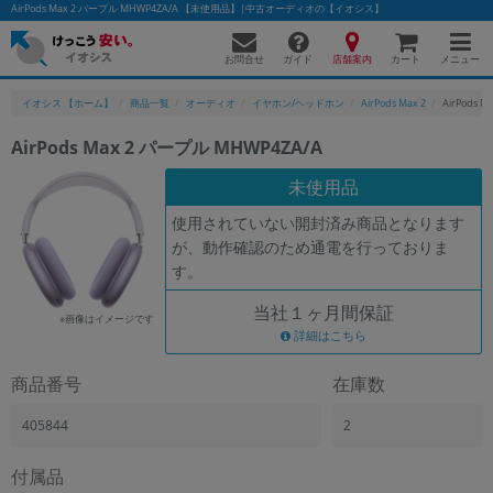
AirPods Max 2 パープル MHWP4ZA/A 【未使用品】|中古オーディオの【イオシス】
お問合せ
店舗案内
メニュー
ガイド
カート
イオシス 【ホーム】
商品一覧
オーディオ
イヤホン/ヘッドホン
AirPods Max 2
AirPods 
AirPods Max 2 パープル MHWP4ZA/A
かんたんパソコン検索に切り替える
未使用品
使用されていない開封済み商品となります
が、動作確認のため通電を行っておりま
フリーワード
す。
除外ワード
当社１ヶ月間保証
※画像はイメージです
人気の検索ワード：
Let's note
詳細はこちら
EliteBook
MacBook
カテゴリー
商品番号
在庫数
商品ジャンルの絞り込み
「スマートフォン」「タブレット」など
405844
2
シリーズ
付属品
商品シリーズ名・ブランド名の絞り込み。