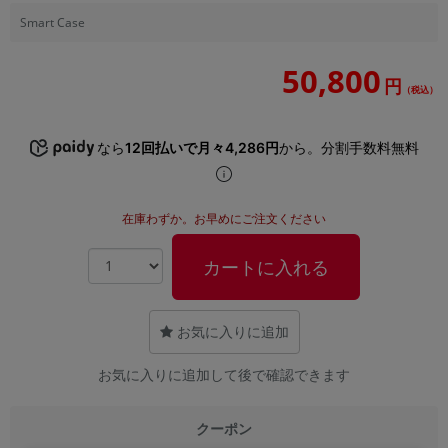
「iPhone」「Xperia」「Galaxy」など
Smart Case
メーカー
製造、販売メーカーの絞り込み
50,800
「Apple」「SONY」「SHARP」など
円
（税込）
機能・特徴
商品の搭載機能による絞り込み
なら
12回払いで月々4,286円
から。分割手数料無料
「5G対応」「防水」「ワンセグ」など
ドライブ
ドライブの絞り込み
在庫わずか。お早めにご注文ください
ランク
カートに入れる
商品状態の絞り込み
「新品」「未使用」「中古」など
CPU
お気に入りに追加
CPUの絞り込み
お気に入りに追加して後で確認できます
OS
OSの絞り込み
クーポン
メモリ