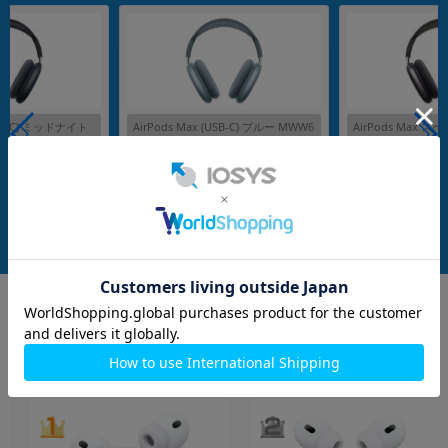
(USB-C) ミッドナイト
AirPods Max (USB-C) ブルー MWW6
AirPods Max 
3ZA/A
3J/A
メーカー：Apple
メーカー：Apple
発売日：2024/09
発売日：2020/12
付属品: Smart Case
付属品: 箱/Smart Case/USB-C充電ケーブル/マニュアル
付属品: 箱/Smart Case/USB-C充電ケーブル/マニュアル
在庫数：5
在庫数：4
中古Aランク
中古Bランク
50,800
50,800
(税込)
(税込)
円
円
イヤホン・スピーカー
もっと見る