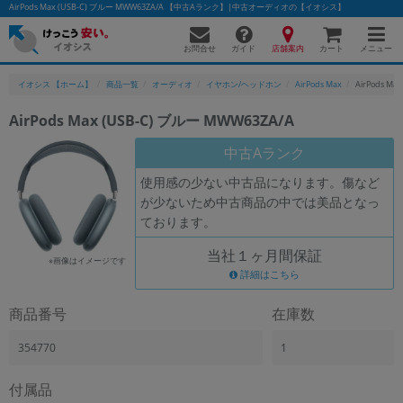
AirPods Max (USB-C) ブルー MWW63ZA/A 【中古Aランク】|中古オーディオの【イオシス】
お問合せ
店舗案内
メニュー
ガイド
カート
イオシス 【ホーム】
商品一覧
オーディオ
イヤホン/ヘッドホン
AirPods Max
AirPods Ma
AirPods Max (USB-C) ブルー MWW63ZA/A
かんたんパソコン検索に切り替える
中古Aランク
使用感の少ない中古品になります。傷など
が少ないため中古商品の中では美品となっ
フリーワード
ております。
除外ワード
当社１ヶ月間保証
※画像はイメージです
人気の検索ワード：
Let's note
詳細はこちら
EliteBook
MacBook
カテゴリー
商品番号
在庫数
商品ジャンルの絞り込み
「スマートフォン」「タブレット」など
354770
1
シリーズ
付属品
商品シリーズ名・ブランド名の絞り込み。