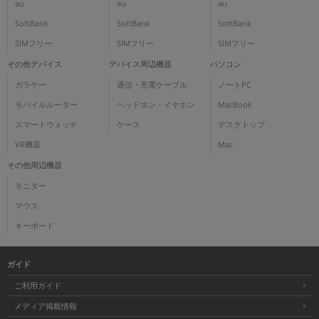
au
au
au
SoftBank
SoftBank
SoftBank
SIMフリー
SIMフリー
SIMフリー
その他デバイス
デバイス周辺機器
パソコン
ガラケー
通信・充電ケーブル
ノートPC
モバイルルーター
ヘッドホン・イヤホン
MacBook
スマートウォッチ
ケース
デスクトップ
VR機器
Mac
その他周辺機器
モニター
マウス
キーボード
ガイド
ご利用ガイド
メディア掲載情報