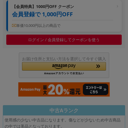
~
【会員特典】1000円OFF クーポン
会員登録で 1,000円OFF
容量
単価10,000円以上の商品で
~
ログイン / 会員登録してクーポンを使う
モニタサイズ
~
お届け住所と支払い方法を選択して今すぐ購入
価格
円 ～
円
発売日
中古Aランク
月 から
年
使用感の少ない中古品になります。傷などが少ないため中古商品
月 まで
年
の中では美品となっております。