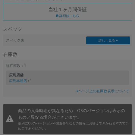
当社１ヶ月間保証
各項目のチェックボックスは「or検索」となります。
ただし機能別のみ「and検索」となります。
詳細はこちら
スペック
スペック表
詳しく見る
在庫数
総在庫数：1
広島店舗
広島本通店
: 1
※ページ上の在庫数表示について
商品の入荷時期が異なるため、OSのバージョンは表示の
ものと異なる場合がございます。
個別にOSのバージョンや製造番号などの情報はお答えできかねますので予
めご了承ください。