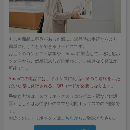
「iPhone」「Xperia」「Galaxy」など
メーカー
製造、販売メーカーの絞り込み
「Apple」「SONY」「SHARP」など
機能・特徴
もしも商品に不良があった際に、返品時の手続きをより
商品の搭載機能による絞り込み
「5G対応」「防水」「ワンセグ」など
簡単に行うことができるサービスです。
お近くのコンビニ・駅等や、Smariに対応している宅配ボ
ドライブ
ドライブの絞り込み
ックスから、伝票記入などの煩わしい手続きなく発送が
可能です。
ランク
商品状態の絞り込み
Smariでの返品には、イオシスに商品不良のご連絡をいた
「新品」「未使用」「中古」など
だいた際に発行される、QRコードが必要になります。
CPU
手続き方法は、スマリボックス（コンビニ・駅などに設
CPUの絞り込み
置）もしくはお住まいのスマリ宅配ボックスでの2種類で
OS
す。
OSの絞り込み
お近くのスマリボックスは
こちらから
ご確認ください。
メモリ