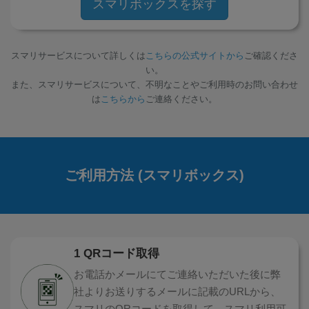
スマリボックスを探す
~
容量
スマリサービスについて詳しくは
こちらの公式サイトから
ご確認くださ
い。
~
また、スマリサービスについて、不明なことやご利用時のお問い合わせ
は
こちらから
ご連絡ください。
モニタサイズ
~
価格
ご利用方法 (スマリボックス)
円 ～
円
発売日
1 QRコード取得
月 から
年
お電話かメールにてご連絡いただいた後に弊
社よりお送りするメールに記載のURLから、
月 まで
年