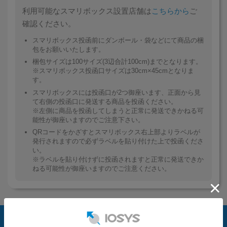
利用可能なスマリボックス設置店舗は
こちらから
ご
確認ください。
スマリボックス投函前にダンボール・袋などにて商品の梱
包をお願いいたします。
梱包サイズは100サイズ(3辺合計100cm)までとなります。
※スマリボックス投函口サイズは30cm×45cmとなりま
す。
スマリボックスには投函口が2つ御座います、正面から見
て右側の投函口に発送する商品を投函ください。
※左側に商品を投函してしまうと正常に発送できかねる可
能性が御座いますのでご注意下さい。
QRコードをかざすとスマリボックス右上部よりラベルが
発行されますので必ずラベルを貼り付けた上で投函くださ
い。
※ラベルを貼り付けずに投函されますと正常に発送できか
ねる可能性が御座いますのでご注意ください。