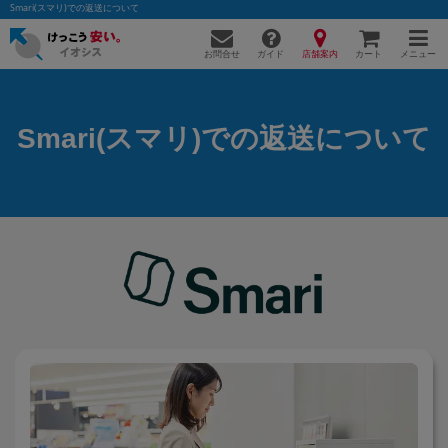
Smari(スマリ)での返送について
お問合せ
店舗案内
メニュー
ガイド
カート
Smari(スマリ)での返送について
かんたんパソコン検索に切り替える
フリーワード
除外ワード
人気の検索ワード：
Let's note
EliteBook
MacBook
カテゴリー
商品ジャンルの絞り込み
「スマートフォン」「タブレット」など
シリーズ
商品シリーズ名・ブランド名の絞り込み。