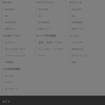
iPhone
スマートフォン
タブレット
docomo
docomo
docomo
au
au
au
SoftBank
SoftBank
SoftBank
SIMフリー
SIMフリー
SIMフリー
その他デバイス
デバイス周辺機器
パソコン
ガラケー
通信・充電ケーブル
ノートPC
モバイルルーター
ヘッドホン・イヤホン
MacBook
スマートウォッチ
ケース
デスクトップ
VR機器
Mac
その他周辺機器
モニター
マウス
キーボード
ガイド