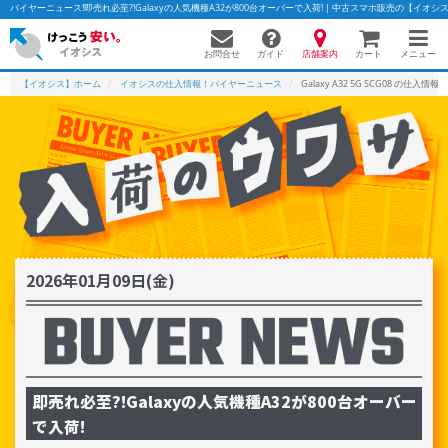
バイヤーニュース!即売れ必至?!Galaxyの人気機種A32が800台オーバーで入荷! | 中古スマホ販売の【イオシ
お問合せ
店舗案内
メニュー
ガイド
カート
【イオシス】ホーム
イオシスの仕入情報！バイヤーニュース
Galaxy A32 5G SCG08 の仕入情報
かんたんパソコン検索に切り替える
フリーワード
除外ワード
2026年01月09日(金)
人気の検索ワード：
Let's note
EliteBook
MacBook
カテゴリー
商品ジャンルの絞り込み
「スマートフォン」「タブレット」など
即売れ必至?!Galaxyの人気機種A32が800台オーバー
シリーズ
で入荷!
商品シリーズ名・ブランド名の絞り込み。