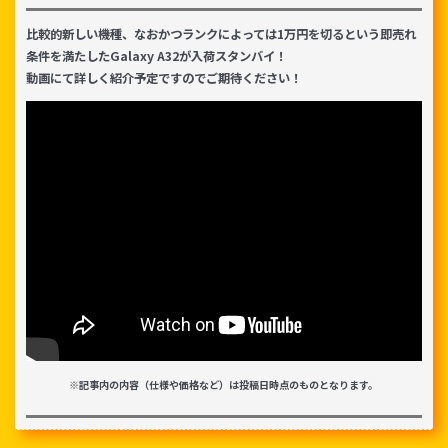
~
比較的新しい機種、なおかつランクによっては1万円を切るという即売れ
条件を満たしたGalaxy A32が入荷スタンバイ！
容量
動画にて詳しく紹介予定ですのでご期待ください！
~
モニタサイズ
~
価格
円 ～
円
発売日
※記事内の内容（仕様や価格など）は投稿日時点のものとなります。
月 から
年
月 まで
年