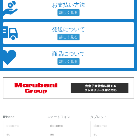
お支払い方法
発送について
商品について
iPhone
スマートフォン
タブレット
docomo
docomo
docomo
au
au
au