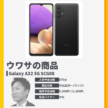
「iPhone」「Xperia」「Galaxy」など
メーカー
製造、販売メーカーの絞り込み
「Apple」「SONY」「SHARP」など
機能・特徴
商品の搭載機能による絞り込み
「5G対応」「防水」「ワンセグ」など
ドライブ
ドライブの絞り込み
ランク
ウワサの商品
商品状態の絞り込み
「新品」「未使用」「中古」など
Galaxy A32 5G SCG08
CPU
入荷予定台数
875台
CPUの絞り込み
中古品(B～Jランク)
商品状態
OS
5,000円~11,800円
販売予定価格
OSの絞り込み
担当バイヤー
中丸
メモリ