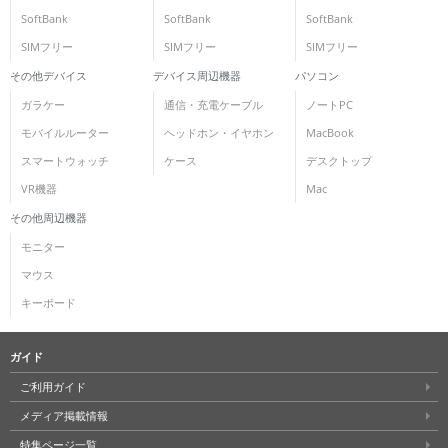
SoftBank
SoftBank
SoftBank
SIMフリー
SIMフリー
SIMフリー
その他デバイス
デバイス周辺機器
パソコン
ガラケー
通信・充電ケーブル
ノートPC
モバイルルーター
ヘッドホン・イヤホン
MacBook
スマートウォッチ
ケース
デスクトップ
VR機器
Mac
その他周辺機器
モニター
マウス
キーボード
ガイド
ご利用ガイド
メディア掲載情報
特集ページ一覧