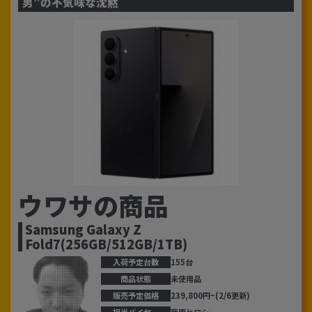
男”の不気味な沈黙
「iPhone」「Xperia」「Galaxy」など
メーカー
製造、販売メーカーの絞り込み
「Apple」「SONY」「SHARP」など
機能・特徴
商品の搭載機能による絞り込み
「5G対応」「防水」「ワンセグ」など
ドライブ
ドライブの絞り込み
ランク
商品状態の絞り込み
ウワサの商品
「新品」「未使用」「中古」など
CPU
Samsung Galaxy Z
CPUの絞り込み
Fold7(256GB/512GB/1TB)
入荷予定台数
155台
OS
OSの絞り込み
商品状態
未使用品
239,800円~(2/6更新)
販売予定価格
メモリ
担当バイヤー
藤原ヒロシ