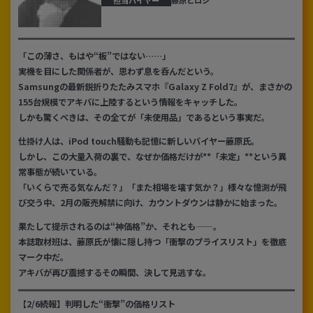
~
容量
「この薄さ、もはや“板”ではない……」
実機を目にした関係者が、思わず息を呑んだという。
~
Samsungの最新鋭折りたたみスマホ『Galaxy Z Fold7』が、まさかの
155台規模でアキバに上陸するという情報をキャッチした。
モニタサイズ
しかも驚くべきは、その全てが「未使用品」であるという事実だ。
~
仕掛け人は、iPod touch騒動も記憶に新しいバイヤー藤原氏。
しかし、この大量入荷の裏で、なぜか価格だけが**「未定」**という異
価格
常事態が続いている。
「いくらで売る気なんだ？」「また相場を壊す気か？」様々な憶測が飛
円 ～
円
び交う中、2月の販売解禁に向け、カウントダウンは静かに始まった。
果たして提示されるのは“神価格”か、それとも——。
本誌取材班は、藤原氏が懐に隠し持つ「衝撃のプライスリスト」を徹底
発売日
マーク中だ。
アキバが再び震撼するその瞬間、決して見逃すな。
月 から
年
【2/6続報】判明した“衝撃”の価格リスト
月 まで
年