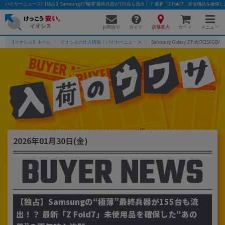
バイヤーニュース!【独占】Samsungの“極薄”最終兵器が155台も流出！？ 最新「Z Fold7」未使用品を確
お問合せ
店舗案内
メニュー
ガイド
カート
【イオシス】ホーム
イオシスの仕入情報！バイヤーニュース
Samsung Galaxy Z Fold7(256GB
かんたんパソコン検索に切り替える
フリーワード
除外ワード
2026年01月30日(金)
人気の検索ワード：
Let's note
EliteBook
MacBook
カテゴリー
商品ジャンルの絞り込み
「スマートフォン」「タブレット」など
【独占】Samsungの“極薄”最終兵器が155台も流
シリーズ
出！？ 最新「Z Fold7」未使用品を確保した“あの
商品シリーズ名・ブランド名の絞り込み。