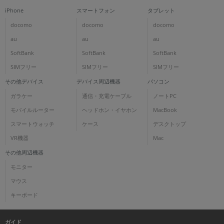
iPhone
スマートフォン
タブレット
docomo
docomo
docomo
au
au
au
SoftBank
SoftBank
SoftBank
SIMフリー
SIMフリー
SIMフリー
その他デバイス
デバイス周辺機器
パソコン
ガラケー
通信・充電ケーブル
ノートPC
モバイルルーター
ヘッドホン・イヤホン
MacBook
スマートウォッチ
ケース
デスクトップ
VR機器
Mac
その他周辺機器
モニター
マウス
キーボード
ガイド